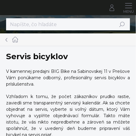
Prejsť
na
obsah
Hľadať
Domov
Servis bicyklov
V kamennej predajni BIG Bike na Sabinovskej 11 v Prešove
Vám ponúkame odborný, profesionálny servis bicyklov a
príslušenstva.
Vzhľadom k tomu, že počet zákazníkov prudko rastie,
zaviedli sme transparentný servisný kalendár. Ak sa chcete
objednať na servis, vyberte si voľný dátum, ktorý Vám
vyhovuje a vyplňte objednávací formulár. Takto máte
istotu, že vás nikto nepredbehne a zároveň sa môžete
spoľahnúť, že v uvedený deň budeme pripravení váš
bicykel na servis prijať.