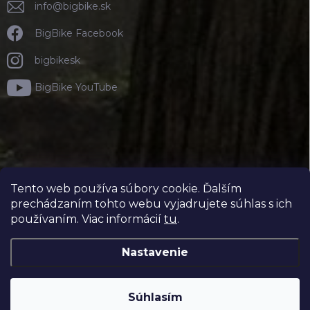
info
@
bigbike.sk
BigBike Facebook
bigbikesk
BigBike YouTube
Tento web používa súbory cookie. Ďalším
prechádzaním tohto webu vyjadrujete súhlas s ich
používaním. Viac informácií
tu
.
Nastavenie
Copyright 2026
BIGBIKE.SK
. Všetky práva vyhradené.
Súhlasím