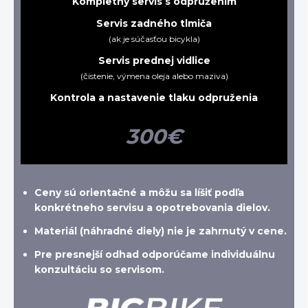
Kompletný servis s odpružením
Servis zadného tlmiča
(ak je súčasťou bicykla)
Servis prednej vidlice
(čistenie, výmena oleja alebo maziva)
Kontrola a nastavenie tlaku odpruženia
300€
Ceny sú orientačné a môžu sa líšiť podľa
konkrétneho servisu a opotrebovania dielov.
Materiál (náhradné diely) nie je zahrnutý v cene.
Pre presnejší odhad odporúčame individuálnu
konzultáciu so servisom.