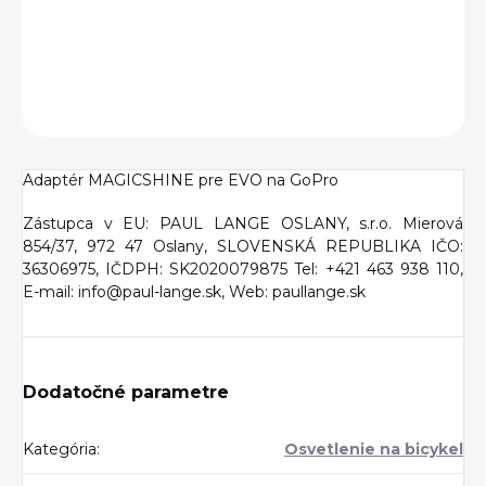
DETAILNÉ INFORMÁCIE
OPÝTAŤ SA
Adaptér MAGICSHINE pre EVO na GoPro
Zástupca v EU: PAUL LANGE OSLANY, s.r.o. Mierová
854/37, 972 47 Oslany, SLOVENSKÁ REPUBLIKA IČO:
36306975, IČDPH: SK2020079875 Tel: +421 463 938 110,
E-mail: info@paul-lange.sk, Web: paullange.sk
Dodatočné parametre
Kategória
:
Osvetlenie na bicykel