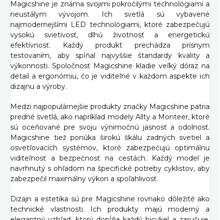
Magicshine je známa svojimi pokročilými technológiami a
neustálym vývojom. Ich svetlá sú vybavené
najmodernejšími LED technológiami, ktoré zabezpečujú
vysokú svietivosť, dlhú životnosť a energetickú
efektívnosť. Každý produkt prechádza prísnym
testovaním, aby spĺňal najvyššie štandardy kvality a
výkonnosti. Spoločnosť Magicshine kladie veľký dôraz na
detail a ergonómiu, čo je viditeľné v každom aspekte ich
dizajnu a výroby.
Medzi najpopulárnejšie produkty značky Magicshine patria
predné svetlá, ako napríklad modely Allty a Monteer, ktoré
sú oceňované pre svoju výnimočnú jasnosť a odolnosť.
Magicshine tiež ponúka širokú škálu zadných svetiel a
osvetľovacích systémov, ktoré zabezpečujú optimálnu
viditeľnosť a bezpečnosť na cestách. Každý model je
navrhnutý s ohľadom na špecifické potreby cyklistov, aby
zabezpečil maximálny výkon a spoľahlivosť.
Dizajn a estetika sú pre Magicshine rovnako dôležité ako
technické vlastnosti. Ich produkty majú moderný a
elegantný vzhľad, ktorý dopĺňa každý bicykel a zaručuje,