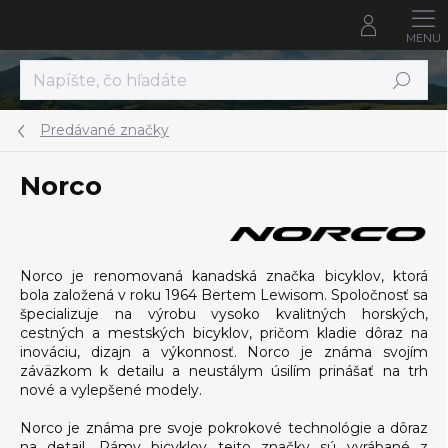
Prejsť
na
obsah
Hľadať
Predávané značky
Norco
Norco je renomovaná kanadská značka bicyklov, ktorá
bola založená v roku 1964 Bertem Lewisom. Spoločnosť sa
špecializuje na výrobu vysoko kvalitných horských,
cestných a mestských bicyklov, pričom kladie dôraz na
inováciu, dizajn a výkonnosť. Norco je známa svojím
záväzkom k detailu a neustálym úsilím prinášať na trh
nové a vylepšené modely.
Norco je známa pre svoje pokrokové technológie a dôraz
na detail. Rámy bicyklov tejto značky sú vyrábané z