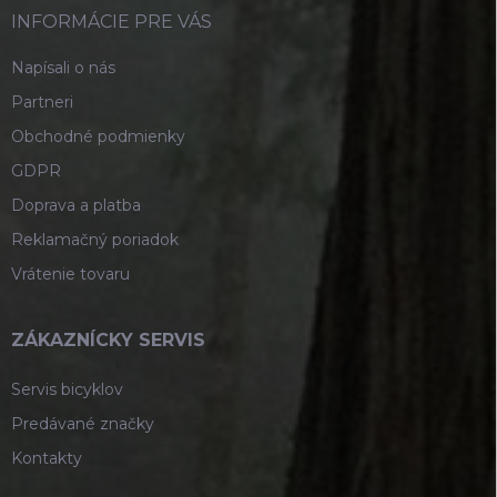
v
i
INFORMÁCIE PRE VÁS
ý
e
p
Napísali o nás
i
s
Partneri
u
Obchodné podmienky
GDPR
Doprava a platba
Reklamačný poriadok
Vrátenie tovaru
ZÁKAZNÍCKY SERVIS
Servis bicyklov
Predávané značky
Kontakty