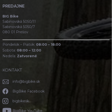
PREDAJNE
BIG Bike
Sabinovská 5050/11
Sabinovská 5050/7
080 01 Prešov
Pondelok – Piatok:
08:00 – 18:00
Sobota:
08:00 – 12:00
Nedeľa:
Zatvorené
KONTAKT
info
@
bigbike.sk
BigBike Facebook
bigbikesk
BigBike YouTube