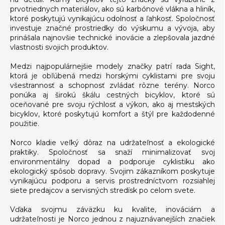
prvotriednych materiálov, ako sú karbónové vlákna a hliník,
ktoré poskytujú vynikajúcu odolnosť a ľahkosť. Spoločnosť
investuje značné prostriedky do výskumu a vývoja, aby
prinášala najnovšie technické inovácie a zlepšovala jazdné
vlastnosti svojich produktov.
Medzi najpopulárnejšie modely značky patrí rada Sight,
ktorá je obľúbená medzi horskými cyklistami pre svoju
všestrannosť a schopnosť zvládať rôzne terény. Norco
ponúka aj širokú škálu cestných bicyklov, ktoré sú
oceňované pre svoju rýchlosť a výkon, ako aj mestských
bicyklov, ktoré poskytujú komfort a štýl pre každodenné
použitie.
Norco kladie veľký dôraz na udržateľnosť a ekologické
praktiky. Spoločnosť sa snaží minimalizovať svoj
environmentálny dopad a podporuje cyklistiku ako
ekologický spôsob dopravy. Svojim zákazníkom poskytuje
vynikajúcu podporu a servis prostredníctvom rozsiahlej
siete predajcov a servisných stredísk po celom svete.
Vďaka svojmu záväzku ku kvalite, inováciám a
udržateľnosti je Norco jednou z najuznávanejších značiek