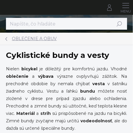
Prejsť
na
obsah
Hľadať
OBLEČENIE A OBUV
Cyklistické bundy a vesty
Nielen
bicykel
je dôležitý pre komfortnú jazdu. Vhodné
oblečenie
a
výbava
výrazne ovplyvňujú zážitok. Na
prechodné obdobie by nemala chýbať
vesta
v šatníku
žiadneho cyklistu. Vestu a ľahkú
bundu
môžete nosiť
zložené v drese pre prípad zjazdu alebo ochladenia.
Prechodné a zimné bundy sú užitočné, keď teplota klesne
viac.
Materiál
a
strih
sú prispôsobené na jazdu na bicykli.
Zimné bundy zvyčajne majú určitú
vodeodolnosť
, ale do
dažďa sú určené špeciálne bundy.