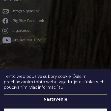
info
@
bigbike.sk
BigBike Facebook
bigbikesk
BigBike YouTube
Tento web používa súbory cookie. Ďalším
prechádzaním tohto webu vyjadrujete súhlas s ich
používaním. Viac informácií
tu
.
Nastavenie