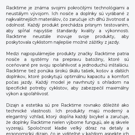
Racktime je známa svojimi pokročilými technológiami a
neustálym vývojom. Ich nosiče a doplnky sú vyrábané z
najkvalitnejších materiálov, čo zaručuje ich dlhú životnosť a
odolnosť. Každý produkt prechádza prísnym testovaním,
aby spĺňal najvyššie štandardy kvality a výkonnosti.
Racktime neustále inovuje svoje produkty, aby
poskytovala cyklistom najlepšie možné zážitky z jazdy.
Medzi najpopulárnejšie produkty značky Racktime patria
nosiče a systémy na prepravu batožiny, ktoré sú
oceňované pre svoju spoľahlivosť a jednoduchú inštaláciu.
Racktime tiež ponúka širokú škálu tašiek, košov a ďalších
doplnkov, ktoré poskytujú optimálnu kapacitu a komfort
počas jazdy. Každý model je navrhnutý s ohľadom na
špecifické potreby cyklistov, aby zabezpečil maximálny
výkon a spoľahlivosť.
Dizajn a estetika sú pre Racktime rovnako dôležité ako
technické vlastnosti. Ich produkty majú moderný a
elegantný vzhľad, ktorý dopĺňa každý bicykel a zaručuje,
že doplnky Racktime nielen výborne fungujú, ale aj skvele
vyzerajú. Spoločnosť kladie veľký dôraz na detaily a
ergonomický dizajn, čo je viditeľné v každom aspekte ich