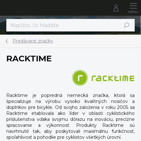
Prejsť
na
obsah
Hľadať
Predávané značky
RACKTIME
Racktime je popredná nemecká značka, ktorá sa
špecializuje na výrobu vysoko kvalitných nosičov a
doplnkov pre bicykle. Od svojho založenia v roku 2005 sa
Racktime etablovala ako líder v oblasti cyklistického
príslušenstva vďaka svojmu dôrazu na inováciu, precízne
spracovanie a výkonnosť. Produkty Racktime sú
navrhnuté tak, aby poskytovali maximálnu funkčnosť,
spoľahlivosť a pohodlie pre cyklistov všetkých úrovní.