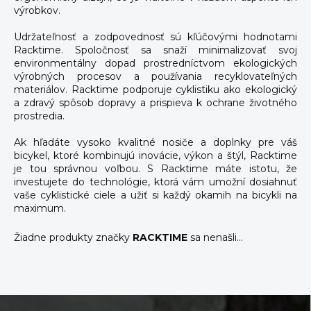
výrobkov.
Udržateľnosť a zodpovednosť sú kľúčovými hodnotami
Racktime. Spoločnosť sa snaží minimalizovať svoj
environmentálny dopad prostredníctvom ekologických
výrobných procesov a používania recyklovateľných
materiálov. Racktime podporuje cyklistiku ako ekologický
a zdravý spôsob dopravy a prispieva k ochrane životného
prostredia.
Ak hľadáte vysoko kvalitné nosiče a doplnky pre váš
bicykel, ktoré kombinujú inovácie, výkon a štýl, Racktime
je tou správnou voľbou. S Racktime máte istotu, že
investujete do technológie, ktorá vám umožní dosiahnuť
vaše cyklistické ciele a užiť si každý okamih na bicykli na
maximum.
Žiadne produkty značky
RACKTIME
sa nenašli...
Z