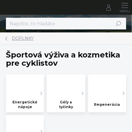
Prejsť
na
obsah
Hľadať
DOPLNKY
Športová výživa a kozmetika
pre cyklistov
Energetické
Gély a
Regenerácia
nápoje
tyčinky