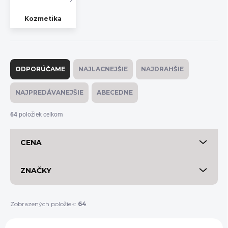
Kozmetika
R
a
ODPORÚČAME
NAJLACNEJŠIE
NAJDRAHŠIE
d
e
NAJPREDÁVANEJŠIE
ABECEDNE
n
i
64
položiek celkom
e
p
CENA
r
o
d
ZNAČKY
u
k
t
Zobrazených položiek:
64
o
V
v