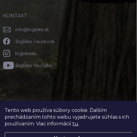
KONTAKT
info
@
bigbike.sk
BigBike Facebook
bigbikesk
BigBike YouTube
Tento web používa súbory cookie. Ďalším
prechádzaním tohto webu vyjadrujete súhlas s ich
používaním. Viac informácií
tu
.