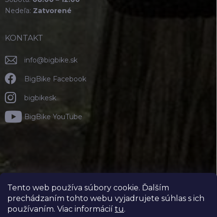
Nedeľa:
Zatvorené
KONTAKT
info
@
bigbike.sk
BigBike Facebook
bigbikesk
BigBike YouTube
Tento web používa súbory cookie. Ďalším
prechádzaním tohto webu vyjadrujete súhlas s ich
používaním. Viac informácií
tu
.