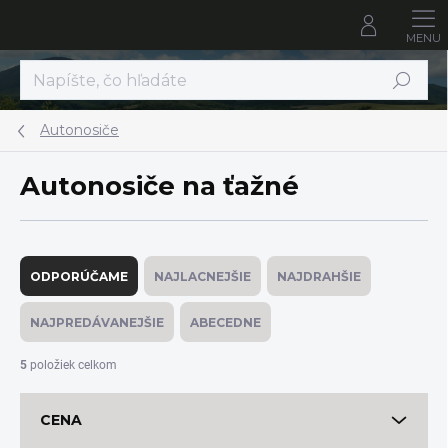
Prejsť
na
obsah
Hľadať
Autonosiče
Autonosiče na ťažné
R
a
ODPORÚČAME
NAJLACNEJŠIE
NAJDRAHŠIE
d
e
NAJPREDÁVANEJŠIE
ABECEDNE
n
i
5
položiek celkom
e
p
CENA
r