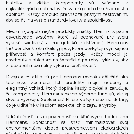
blatníky a ďalšie komponenty sú vyrábané z
najkvalitnejších materiálov, čo zaručuje ich dlhú životnosť a
odolnosť. Každý produkt prechádza prísnym testovaním,
aby spĺňal najvyššie štandardy kvality a spoľahlivosti.
Medzi najpopulárnejšie produkty značky Herrmans patria
osvetľovacie systémy, ktoré sú oceňované pre svoju
vysokú svietivosť a energetickú efektívnosť. Herrmans
tiež ponúka širokú škálu gripov, ktoré poskytujú vynikajúcu
priľnavosť a komfort počas jazdy. Každý model je
navrhnutý s ohľadom na špecifické potreby cyklistov, aby
zabezpečil maximálny výkon a spoľahlivosť.
Dizajn a estetika sú pre Herrmans rovnako dôležité ako
technické vlastnosti. Ich produkty majú moderný a
elegantný vzhľad, ktorý dopĺňa každý bicykel a zaručuje,
že komponenty Herrmans nielen výborne fungujú, ale aj
skvele vyzerajú. Spoločnosť kladie veľký dôraz na detaily,
čo je viditeľné v každom aspekte ich dizajnu a výroby.
Udržateľnosť a zodpovednosť sú kľúčovými hodnotami
Herrmans. Spoločnosť sa snaží minimalizovať svoj
environmentálny dopad prostredníctvom ekologických
výrobných procesov a používania recyklovateľných