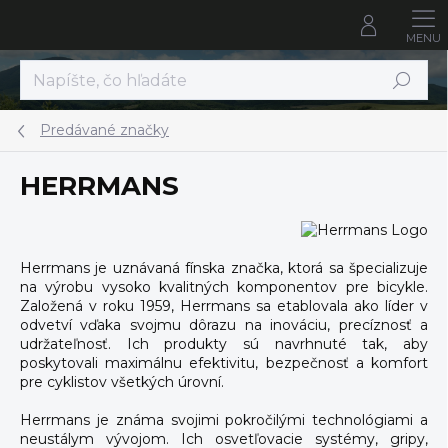
Prejsť
na
obsah
Hľadať
Predávané značky
HERRMANS
Herrmans je uznávaná fínska značka, ktorá sa špecializuje
na výrobu vysoko kvalitných komponentov pre bicykle.
Založená v roku 1959, Herrmans sa etablovala ako líder v
odvetví vďaka svojmu dôrazu na inováciu, precíznosť a
udržateľnosť. Ich produkty sú navrhnuté tak, aby
poskytovali maximálnu efektivitu, bezpečnosť a komfort
pre cyklistov všetkých úrovní.
Herrmans je známa svojimi pokročilými technológiami a
neustálym vývojom. Ich osvetľovacie systémy, gripy,