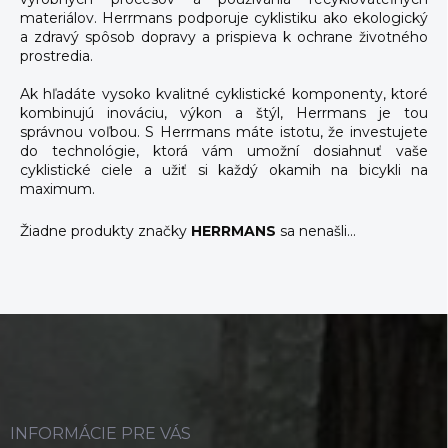
materiálov. Herrmans podporuje cyklistiku ako ekologický
a zdravý spôsob dopravy a prispieva k ochrane životného
prostredia.
Ak hľadáte vysoko kvalitné cyklistické komponenty, ktoré
kombinujú inováciu, výkon a štýl, Herrmans je tou
správnou voľbou. S Herrmans máte istotu, že investujete
do technológie, ktorá vám umožní dosiahnuť vaše
cyklistické ciele a užiť si každý okamih na bicykli na
maximum.
Žiadne produkty značky
HERRMANS
sa nenašli...
Z
á
p
ä
t
i
INFORMÁCIE PRE VÁS