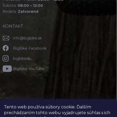
Sobota:
08:00 – 12:00
Nedeľa:
Zatvorené
KONTAKT
info
@
bigbike.sk
BigBike Facebook
bigbikesk
BigBike YouTube
Tento web používa súbory cookie. Ďalším
prechádzaním tohto webu vyjadrujete súhlas s ich