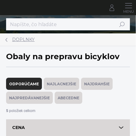
Prejsť
na
obsah
Hľadať
DOPLNKY
Obaly na prepravu bicyklov
R
a
ODPORÚČAME
NAJLACNEJŠIE
NAJDRAHŠIE
d
e
NAJPREDÁVANEJŠIE
ABECEDNE
n
i
5
položiek celkom
e
p
CENA
r