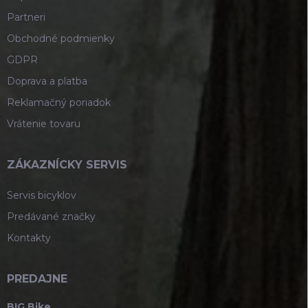
i
s
Partneri
u
Obchodné podmienky
GDPR
Doprava a platba
Reklamačný poriadok
Vrátenie tovaru
ZÁKAZNÍCKY SERVIS
Servis bicyklov
Predávané značky
Kontakty
PREDAJNE
BIG Bike