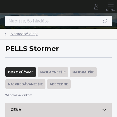
Prejsť
na
obsah
Hľadať
Náhradné diely
PELLS Stormer
R
a
ODPORÚČAME
NAJLACNEJŠIE
NAJDRAHŠIE
d
e
NAJPREDÁVANEJŠIE
ABECEDNE
n
i
24
položiek celkom
e
p
CENA
r