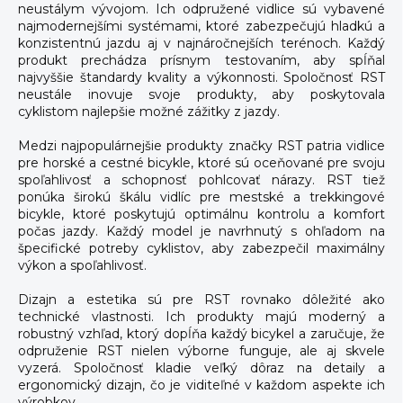
neustálym vývojom. Ich odpružené vidlice sú vybavené
najmodernejšími systémami, ktoré zabezpečujú hladkú a
konzistentnú jazdu aj v najnáročnejších terénoch. Každý
produkt prechádza prísnym testovaním, aby spĺňal
najvyššie štandardy kvality a výkonnosti. Spoločnosť RST
neustále inovuje svoje produkty, aby poskytovala
cyklistom najlepšie možné zážitky z jazdy.
Medzi najpopulárnejšie produkty značky RST patria vidlice
pre horské a cestné bicykle, ktoré sú oceňované pre svoju
spoľahlivosť a schopnosť pohlcovať nárazy. RST tiež
ponúka širokú škálu vidlíc pre mestské a trekkingové
bicykle, ktoré poskytujú optimálnu kontrolu a komfort
počas jazdy. Každý model je navrhnutý s ohľadom na
špecifické potreby cyklistov, aby zabezpečil maximálny
výkon a spoľahlivosť.
Dizajn a estetika sú pre RST rovnako dôležité ako
technické vlastnosti. Ich produkty majú moderný a
robustný vzhľad, ktorý dopĺňa každý bicykel a zaručuje, že
odpruženie RST nielen výborne funguje, ale aj skvele
vyzerá. Spoločnosť kladie veľký dôraz na detaily a
ergonomický dizajn, čo je viditeľné v každom aspekte ich
výrobkov.