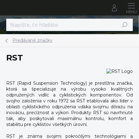
Prejsť
na
obsah
Hľadať
Predávané značky
RST
RST (Rapid Suspension Technology) je prestížna značka,
ktorá sa špecializuje na výrobu vysoko kvalitných
odpružených vidlíc a cyklistických komponentov. Od
svojho založenia v roku 1972 sa RST etablovala ako líder v
oblasti cyklistického odpruženia vďaka svojmu dôrazu na
inováciu, precíznosť a výkon. Produkty RST sú navrhnuté
tak, aby poskytovali maximálnu kontrolu, komfort a
stabilitu pre cyklistov všetkých úrovní.
RST je známa svojimi pokročilými technológiami a