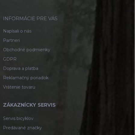
ä
t
i
INFORMÁCIE PRE VÁS
e
Napísali o nás
Partneri
Obchodné podmienky
GDPR
Doprava a platba
Reklamačný poriadok
Vrátenie tovaru
ZÁKAZNÍCKY SERVIS
Servis bicyklov
Predávané značky