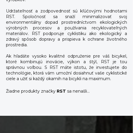
Udržateľnosť a zodpovednosť sú kľúčovými hodnotami
RST. Spoločnosť sa snaží minimalizovať svoj
environmentálny dopad prostredníctvom ekologických
výrobných procesov a používania recyklovateľných
materiálov. RST podporuje cyklistiku ako ekologický a
zdravý spôsob dopravy a prispieva k ochrane životného
prostredia.
Ak hľadáte vysoko kvalitné odpruženie pre váš bicykel,
ktoré kombinujú inovácie, výkon a štýl, RST je tou
správnou voľbou. S RST máte istotu, že investujete do
technológie, ktorá vám umožní dosiahnuť vaše cyklistické
ciele a užiť si každý okamih na bicykli na maximum.
Žiadne produkty značky
RST
sa nenašli...
Z
á
p