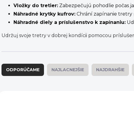
Vložky do tretier:
Zabezpečujú pohodlie počas ja
Náhradné krytky kufrov:
Chrání zapínanie tretry 
Náhradné diely a príslušenstvo k zapínaniu:
Udr
Udržuj svoje tretry v dobrej kondícii pomocou príslušens
R
a
ODPORÚČAME
NAJLACNEJŠIE
NAJDRAHŠIE
d
e
n
i
V
e
ý
p
p
r
i
o
s
d
p
u
r