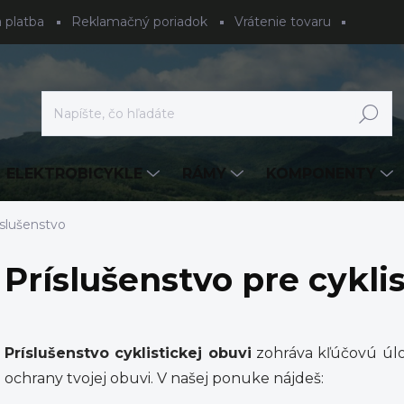
 platba
Reklamačný poriadok
Vrátenie tovaru
Hľadať
ELEKTROBICYKLE
RÁMY
KOMPONENTY
íslušenstvo
Príslušenstvo pre cyklis
Príslušenstvo cyklistickej obuvi
zohráva kľúčovú úlo
ochrany tvojej obuvi. V našej ponuke nájdeš: