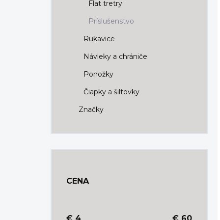
Flat tretry
Príslušenstvo
Rukavice
Návleky a chrániče
Ponožky
Čiapky a šiltovky
Značky
CENA
€
4
€
60