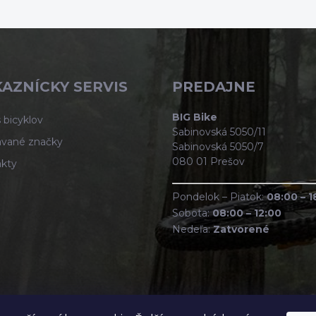
v
ý
p
i
s
u
AZNÍCKY SERVIS
PREDAJNE
BIG Bike
 bicyklov
Sabinovská 5050/11
vané značky
Sabinovská 5050/7
080 01 Prešov
kty
Pondelok – Piatok:
08:00 – 1
Sobota:
08:00 – 12:00
Nedeľa:
Zatvorené