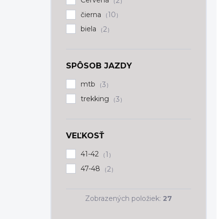
2
čierna
10
biela
2
SPÔSOB JAZDY
mtb
3
trekking
3
VEĽKOSŤ
41-42
1
47-48
2
Zobrazených položiek:
27