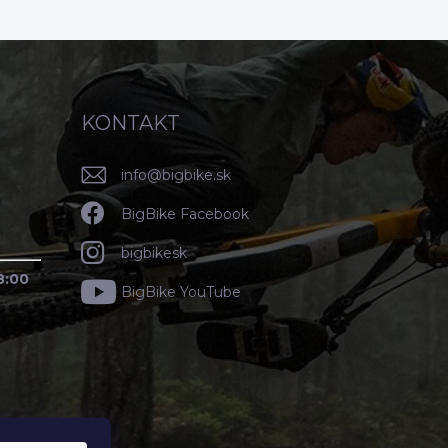
n
i
e
KONTAKT
info
@
bigbike.sk
BigBike Facebook
bigbikesk
8:00
BigBike YouTube