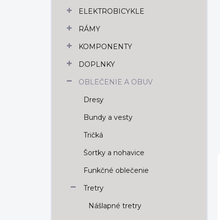
n
ELEKTROBICYKLE
e
l
RÁMY
KOMPONENTY
DOPLNKY
OBLEČENIE A OBUV
Dresy
Bundy a vesty
Tričká
Šortky a nohavice
Funkčné oblečenie
Tretry
Nášlapné tretry