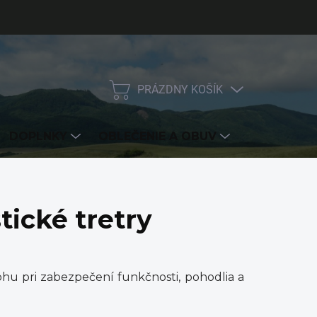
PRÁZDNY KOŠÍK
NÁKUPNÝ
KOŠÍK
DOPLNKY
OBLEČENIE A OBUV
ZNAČKY
tické tretry
hu pri zabezpečení funkčnosti, pohodlia a