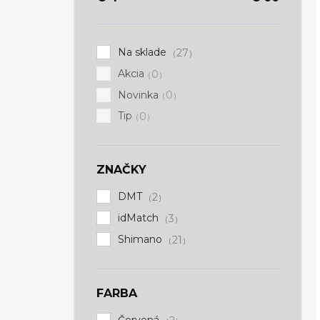
Na sklade
27
Akcia
0
Novinka
0
Tip
0
ZNAČKY
DMT
2
idMatch
3
Shimano
21
FARBA
Červená