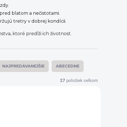
zdy.
pred blatom a nečistotami.
žujú tretry v dobrej kondícii.
tva, ktoré predĺži ich životnosť.
NAJPREDÁVANEJŠIE
ABECEDNE
27
položiek celkom