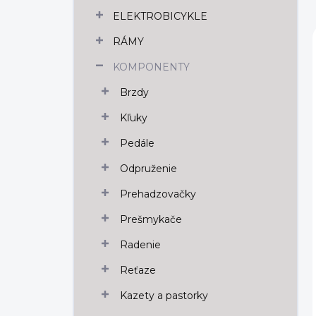
n
ELEKTROBICYKLE
e
l
RÁMY
KOMPONENTY
Brzdy
Kľuky
Pedále
Odpruženie
Prehadzovačky
Prešmykače
Radenie
Reťaze
Kazety a pastorky