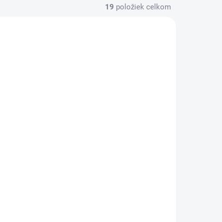
19
položiek celkom
LADOM
SKLADOM
(>1 KS)
(>1 KS)
Kónus FH-M452
0
RX100/RSX zadný
ľavý komplet
ú osu
(M10x15,1mm)
€4,94
Do košíka