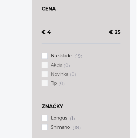
CENA
€
4
€
25
Na sklade
19
Akcia
0
Novinka
0
Tip
0
ZNAČKY
Longus
1
Shimano
18