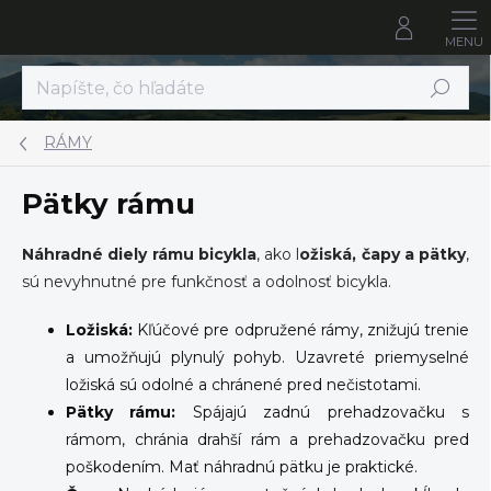
Prejsť
na
obsah
Hľadať
RÁMY
Pätky rámu
Náhradné diely rámu bicykla
, ako l
ožiská, čapy a pätky
,
sú nevyhnutné pre funkčnosť a odolnosť bicykla.
Ložiská:
Kľúčové pre odpružené rámy, znižujú trenie
a umožňujú plynulý pohyb. Uzavreté priemyselné
ložiská sú odolné a chránené pred nečistotami.
Pätky rámu:
Spájajú zadnú prehadzovačku s
rámom, chránia drahší rám a prehadzovačku pred
poškodením. Mať náhradnú pätku je praktické.