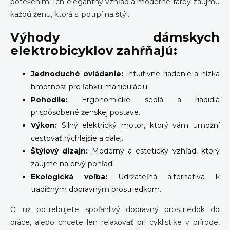
potešením. Ich elegantný vzhľad a moderné farby zaujmú
každú ženu, ktorá si potrpí na štýl.
Výhody dámskych
elektrobicyklov zahŕňajú:
Jednoduché ovládanie:
Intuitívne riadenie a nízka
hmotnosť pre ľahkú manipuláciu.
Pohodlie:
Ergonomické sedlá a riadidlá
prispôsobené ženskej postave.
Výkon:
Silný elektrický motor, ktorý vám umožní
cestovať rýchlejšie a ďalej.
Štýlový dizajn:
Moderný a estetický vzhľad, ktorý
zaujme na prvý pohľad.
Ekologická voľba:
Udržateľná alternatíva k
tradičným dopravným prostriedkom.
Či už potrebujete spoľahlivý dopravný prostriedok do
práce, alebo chcete len relaxovať pri cyklistike v prírode,