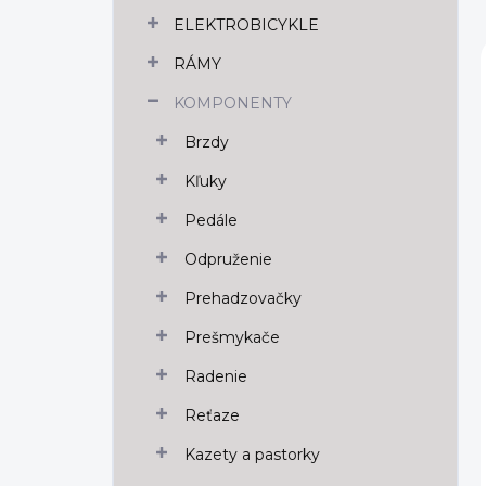
n
ELEKTROBICYKLE
e
l
RÁMY
KOMPONENTY
Brzdy
Kľuky
Pedále
Odpruženie
Prehadzovačky
Prešmykače
Radenie
Reťaze
Kazety a pastorky