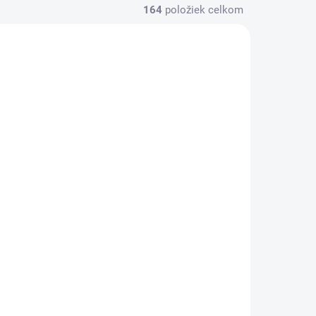
164
položiek celkom
LADOM
SKLADOM
(>1 KS)
(>1 KS)
MAXBIKE gripy
Velo-311 černo
m,
tmavě modré
€3,92
Do košíka