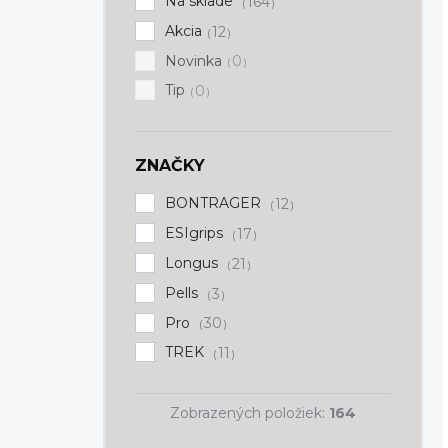
Na sklade
164
Akcia
12
Novinka
0
Tip
0
ZNAČKY
BONTRAGER
12
ESIgrips
17
Longus
21
Pells
3
Pro
30
TREK
11
Zobrazených položiek:
164