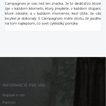
Campagnolo je viac než len značka. Je to dedičstvo, ktoré
žije v každom kilometri, ktorý prejdete, v každom stúpaní,
ktoré zdoláte, a v každom momente, keď cítite, že váš
bicykel je dokonalý. S Campagnolo máte istotu, že jazdíte
na tom najlepšom, čo svet cyklistiky ponúka.
Z
á
p
ä
t
i
INFORMÁCIE PRE VÁS
e
Napísali o nás
Partneri