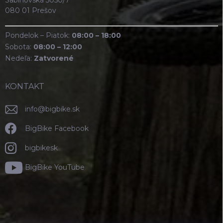
Sabinovská 5050/7
080 01 Prešov
Pondelok – Piatok:
08:00 – 18:00
Sobota:
08:00 – 12:00
Nedeľa:
Zatvorené
KONTAKT
info
@
bigbike.sk
BigBike Facebook
bigbikesk
BigBike YouTube