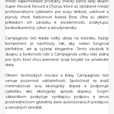
Medzi najikonickejšie produkty značky patria sady skupín
Super Record, Record a Chorus, ktoré sú obľúbené medzi
profesionálnymi cyklistami pre svoju ľahkosť, odolnosť a
plynulý chod. Karbónové kolesá Bora Ultra sú ďalším
príkladom ich záväzku k excelentnosti, poskytujúc
bezkonkurenčný výkon a aerodynamiku.
Campagnolo tiež kladie veľký dôraz na estetiku. Každý
komponent je navrhnutý tak, aby nielen fungoval
perfektne, ale aj vyzeral elegantne. Tento záväzok k
dizajnu a funkčnosti robí z Campagnola voľbu číslo jedna
pre tých, ktorí chcú premeniť svoje bicykle na umelecké
diela.
Okrem technických inovácií a krásy Campagnolo tiež
venuje pozornosť udržateľnosti. Spoločnosť sa snaží
minimalizovať svoj ekologický dopad a podporuje
cyklistiku ako ekologický spôsob dopravy. Svojim
zákazníkom poskytuje vynikajúcu podporu a servis
prostredníctvom globálnej siete autorizovaných predajcov
a servisných stredísk.