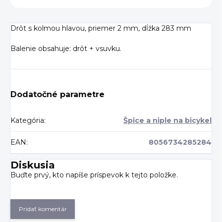
Drôt s kolmou hlavou, priemer 2 mm, dĺžka 283 mm
Balenie obsahuje: drôt + vsuvku.
Dodatočné parametre
Kategória
:
Špice a niple na bicykel
EAN
:
8056734285284
Diskusia
Buďte prvý, kto napíše príspevok k tejto položke.
Pridať komentár