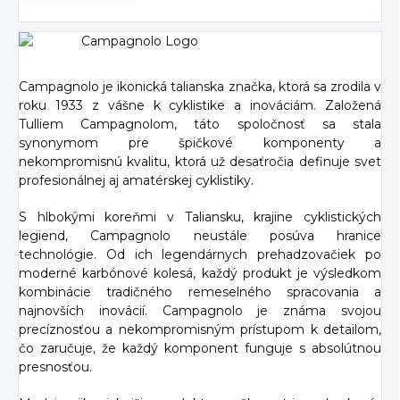
Campagnolo je ikonická talianska značka, ktorá sa zrodila v
roku 1933 z vášne k cyklistike a inováciám. Založená
Tulliem Campagnolom, táto spoločnosť sa stala
synonymom pre špičkové komponenty a
nekompromisnú kvalitu, ktorá už desaťročia definuje svet
profesionálnej aj amatérskej cyklistiky.
S hlbokými koreňmi v Taliansku, krajine cyklistických
legiend, Campagnolo neustále posúva hranice
technológie. Od ich legendárnych prehadzovačiek po
moderné karbónové kolesá, každý produkt je výsledkom
kombinácie tradičného remeselného spracovania a
najnovších inovácií. Campagnolo je známa svojou
precíznosťou a nekompromisným prístupom k detailom,
čo zaručuje, že každý komponent funguje s absolútnou
presnosťou.