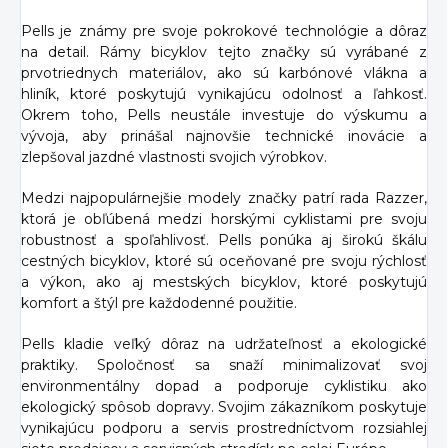
Pells je známy pre svoje pokrokové technológie a dôraz
na detail. Rámy bicyklov tejto značky sú vyrábané z
prvotriednych materiálov, ako sú karbónové vlákna a
hliník, ktoré poskytujú vynikajúcu odolnosť a ľahkosť.
Okrem toho, Pells neustále investuje do výskumu a
vývoja, aby prinášal najnovšie technické inovácie a
zlepšoval jazdné vlastnosti svojich výrobkov.
Medzi najpopulárnejšie modely značky patrí rada Razzer,
ktorá je obľúbená medzi horskými cyklistami pre svoju
robustnosť a spoľahlivosť. Pells ponúka aj širokú škálu
cestných bicyklov, ktoré sú oceňované pre svoju rýchlosť
a výkon, ako aj mestských bicyklov, ktoré poskytujú
komfort a štýl pre každodenné použitie.
Pells kladie veľký dôraz na udržateľnosť a ekologické
praktiky. Spoločnosť sa snaží minimalizovať svoj
environmentálny dopad a podporuje cyklistiku ako
ekologický spôsob dopravy. Svojim zákazníkom poskytuje
vynikajúcu podporu a servis prostredníctvom rozsiahlej