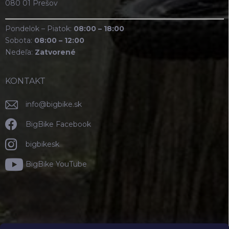
080 01 Prešov
Pondelok – Piatok:
08:00 – 18:00
Sobota:
08:00 – 12:00
Nedeľa:
Zatvorené
KONTAKT
info
@
bigbike.sk
BigBike Facebook
bigbikesk
BigBike YouTube