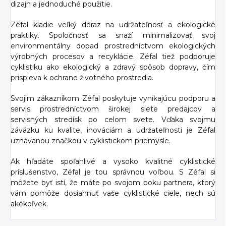
dizajn a jednoduché použitie.
Zéfal kladie veľký dôraz na udržateľnosť a ekologické
praktiky. Spoločnosť sa snaží minimalizovať svoj
environmentálny dopad prostredníctvom ekologických
výrobných procesov a recyklácie. Zéfal tiež podporuje
cyklistiku ako ekologický a zdravý spôsob dopravy, čím
prispieva k ochrane životného prostredia.
Svojim zákazníkom Zéfal poskytuje vynikajúcu podporu a
servis prostredníctvom širokej siete predajcov a
servisných stredísk po celom svete. Vďaka svojmu
záväzku ku kvalite, inováciám a udržateľnosti je Zéfal
uznávanou značkou v cyklistickom priemysle.
Ak hľadáte spoľahlivé a vysoko kvalitné cyklistické
príslušenstvo, Zéfal je tou správnou voľbou. S Zéfal si
môžete byť istí, že máte po svojom boku partnera, ktorý
vám pomôže dosiahnuť vaše cyklistické ciele, nech sú
akékoľvek.