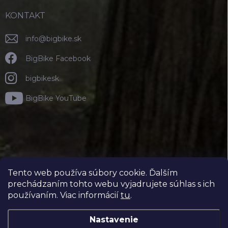
KONTAKT
info
@
bigbike.sk
BigBike Facebook
bigbikesk
BigBike YouTube
Tento web používa súbory cookie. Ďalším
prechádzaním tohto webu vyjadrujete súhlas s ich
používaním. Viac informácií
tu
.
Nastavenie