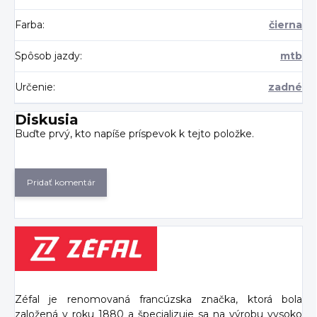
Farba
:
čierna
Spôsob jazdy
:
mtb
Určenie
:
zadné
Diskusia
Buďte prvý, kto napíše príspevok k tejto položke.
Pridať komentár
Zéfal je renomovaná francúzska značka, ktorá bola
založená v roku 1880 a špecializuje sa na výrobu vysoko