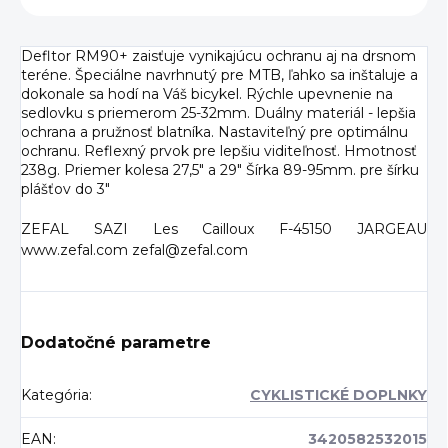
Defltor RM90+ zaisťuje vynikajúcu ochranu aj na drsnom
teréne. Špeciálne navrhnutý pre MTB, ľahko sa inštaluje a
dokonale sa hodí na Váš bicykel. Rýchle upevnenie na
sedlovku s priemerom 25-32mm. Duálny materiál - lepšia
ochrana a pružnosť blatníka. Nastaviteľný pre optimálnu
ochranu. Reflexný prvok pre lepšiu viditeľnosť. Hmotnosť
238g. Priemer kolesa 27,5" a 29" Šírka 89-95mm. pre šírku
plášťov do 3"
ZEFAL SAZI Les Cailloux F-45150 JARGEAU
www.zefal.com zefal@zefal.com
Dodatočné parametre
Kategória
:
CYKLISTICKÉ DOPLNKY
EAN
:
3420582532015