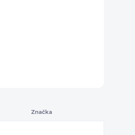
Pridať do košíka
valitný ventil určený pre bezdušové
a je vhodný pre otvory do 8 mm.
OPÝTAŤ SA
Značka