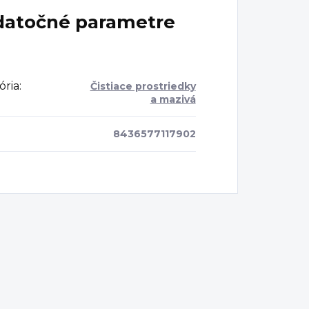
atočné parametre
ória
:
Čistiace prostriedky
a mazivá
8436577117902