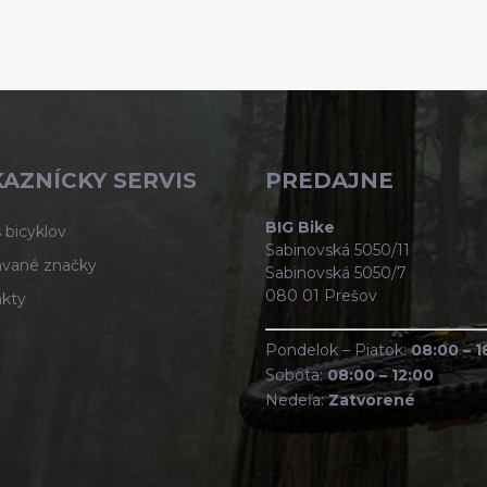
AZNÍCKY SERVIS
PREDAJNE
BIG Bike
 bicyklov
Sabinovská 5050/11
vané značky
Sabinovská 5050/7
080 01 Prešov
kty
Pondelok – Piatok:
08:00 – 1
Sobota:
08:00 – 12:00
Nedeľa:
Zatvorené