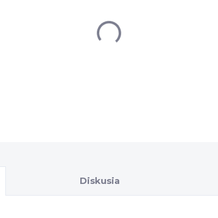
−
+
Blub Tubeless Valve je k
systémy. Má dĺžku 44 mm 
DETAILNÉ INFORMÁCIE
Diskusia