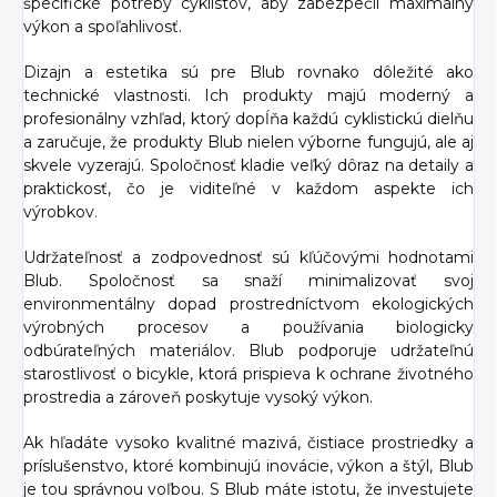
špecifické potreby cyklistov, aby zabezpečil maximálny
výkon a spoľahlivosť.
Dizajn a estetika sú pre Blub rovnako dôležité ako
technické vlastnosti. Ich produkty majú moderný a
profesionálny vzhľad, ktorý dopĺňa každú cyklistickú dielňu
a zaručuje, že produkty Blub nielen výborne fungujú, ale aj
skvele vyzerajú. Spoločnosť kladie veľký dôraz na detaily a
praktickosť, čo je viditeľné v každom aspekte ich
výrobkov.
Udržateľnosť a zodpovednosť sú kľúčovými hodnotami
Blub. Spoločnosť sa snaží minimalizovať svoj
environmentálny dopad prostredníctvom ekologických
výrobných procesov a používania biologicky
odbúrateľných materiálov. Blub podporuje udržateľnú
starostlivosť o bicykle, ktorá prispieva k ochrane životného
prostredia a zároveň poskytuje vysoký výkon.
Ak hľadáte vysoko kvalitné mazivá, čistiace prostriedky a
príslušenstvo, ktoré kombinujú inovácie, výkon a štýl, Blub
je tou správnou voľbou. S Blub máte istotu, že investujete