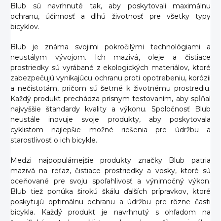
Blub sú navrhnuté tak, aby poskytovali maximálnu
ochranu, účinnosť a dlhú životnosť pre všetky typy
bicyklov.
Blub je známa svojimi pokročilými technológiami a
neustálym vývojom. Ich mazivá, oleje a čistiace
prostriedky sú vyrábané z ekologických materiálov, ktoré
zabezpečujú vynikajúcu ochranu proti opotrebeniu, korózii
a nečistotám, pričom sú šetrné k životnému prostrediu.
Každý produkt prechádza prísnym testovaním, aby spĺňal
najvyššie štandardy kvality a výkonu. Spoločnosť Blub
neustále inovuje svoje produkty, aby poskytovala
cyklistom najlepšie možné riešenia pre údržbu a
starostlivosť o ich bicykle.
Medzi najpopulárnejšie produkty značky Blub patria
mazivá na reťaz, čistiace prostriedky a vosky, ktoré sú
oceňované pre svoju spoľahlivosť a výnimočný výkon.
Blub tiež ponúka širokú škálu ďalších prípravkov, ktoré
poskytujú optimálnu ochranu a údržbu pre rôzne časti
bicykla. Každý produkt je navrhnutý s ohľadom na