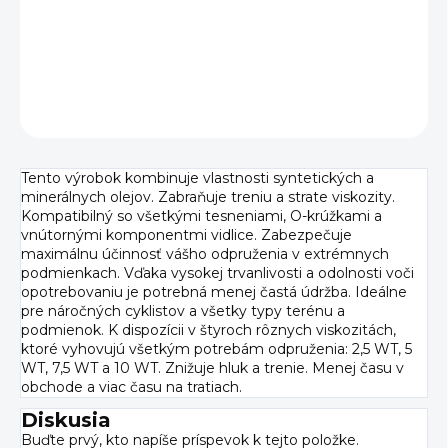
Kombinujú vlastnosti syntetických a minerálnych olejov,
čím znižujú trenie a hluk.
DETAILNÉ INFORMÁCIE
OPÝTAŤ SA
Tento výrobok kombinuje vlastnosti syntetických a
minerálnych olejov. Zabraňuje treniu a strate viskozity.
Kompatibilný so všetkými tesneniami, O-krúžkami a
vnútornými komponentmi vidlice. Zabezpečuje
maximálnu účinnosť vášho odpruženia v extrémnych
podmienkach. Vďaka vysokej trvanlivosti a odolnosti voči
opotrebovaniu je potrebná menej častá údržba. Ideálne
pre náročných cyklistov a všetky typy terénu a
podmienok. K dispozícii v štyroch rôznych viskozitách,
ktoré vyhovujú všetkým potrebám odpruženia: 2,5 WT, 5
WT, 7,5 WT a 10 WT. Znižuje hluk a trenie. Menej času v
obchode a viac času na tratiach.
Diskusia
Buďte prvý, kto napíše príspevok k tejto položke.