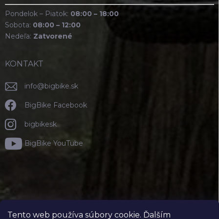
Pondelok – Piatok:
08:00 – 18:00
Sobota:
08:00 – 12:00
Nedeľa:
Zatvorené
KONTAKT
info
@
bigbike.sk
BigBike Facebook
bigbikesk
BigBike YouTube
Tento web používa súbory cookie. Ďalším