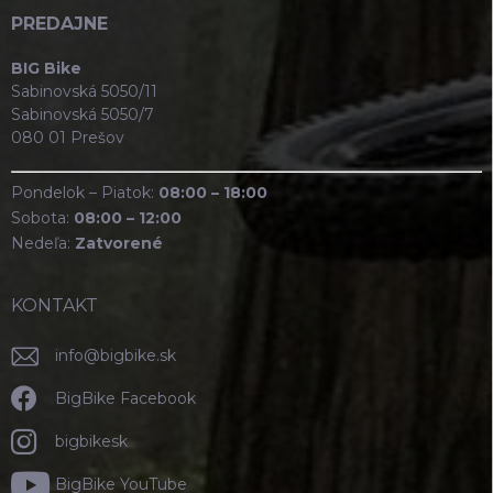
PREDAJNE
BIG Bike
Sabinovská 5050/11
Sabinovská 5050/7
080 01 Prešov
Pondelok – Piatok:
08:00 – 18:00
Sobota:
08:00 – 12:00
Nedeľa:
Zatvorené
KONTAKT
info
@
bigbike.sk
BigBike Facebook
bigbikesk
BigBike YouTube