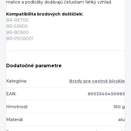
matice a podložky dodávajú čeľustiam ľahký vzhľad.
Kompatibilita brzdových doštičiek:
BR-RE700
BR-SR500
BR-BO500
BR-PEO5001
Dodatočné parametre
Kategória
:
Brzdy pre cestné bicykle
EAN
:
8053340450983
Hmotnosť
:
160 g
Materiál
:
alu