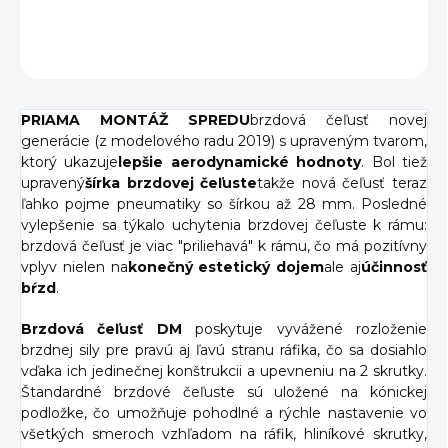
DETAILNÉ INFORMÁCIE
OPÝTAŤ SA
PRIAMA MONTÁŽ SPREDU
brzdová čeľusť novej
generácie (z modelového radu 2019) s upraveným tvarom,
ktorý ukazuje
lepšie aerodynamické hodnoty
. Bol tiež
upravený
šírka brzdovej čeľuste
takže nová čeľusť teraz
ľahko pojme pneumatiky so šírkou až 28 mm. Posledné
vylepšenie sa týkalo uchytenia brzdovej čeľuste k rámu:
brzdová čeľusť je viac "priliehavá" k rámu, čo má pozitívny
vplyv nielen na
konečný estetický dojem
ale aj
účinnosť
bŕzd
.
Brzdová čeľusť DM
poskytuje vyvážené rozloženie
brzdnej sily pre pravú aj ľavú stranu ráfika, čo sa dosiahlo
vďaka ich jedinečnej konštrukcii a upevneniu na 2 skrutky.
Štandardné brzdové čeľuste sú uložené na kónickej
podložke, čo umožňuje pohodlné a rýchle nastavenie vo
všetkých smeroch vzhľadom na ráfik, hliníkové skrutky,