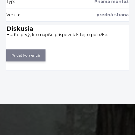
Typ
:
Priama montáž
Verzia
:
predná strana
Diskusia
Buďte prvý, kto napíše príspevok k tejto položke.
Pridať komentár
Z
á
p
ä
t