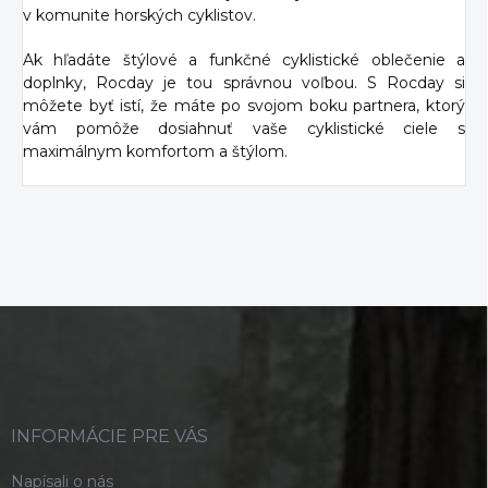
v komunite horských cyklistov.
Ak hľadáte štýlové a funkčné cyklistické oblečenie a
doplnky, Rocday je tou správnou voľbou. S Rocday si
môžete byť istí, že máte po svojom boku partnera, ktorý
vám pomôže dosiahnuť vaše cyklistické ciele s
maximálnym komfortom a štýlom.
Z
á
p
ä
t
i
INFORMÁCIE PRE VÁS
e
Napísali o nás