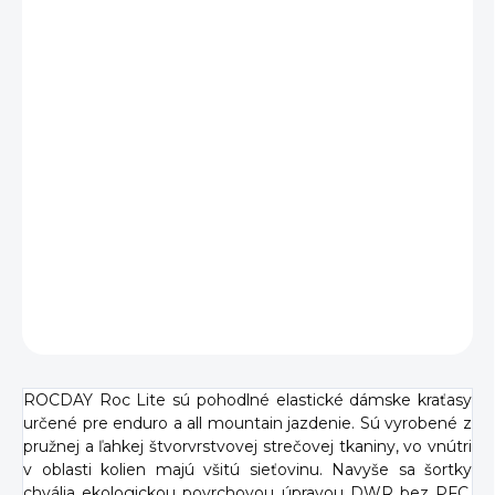
XXL
−
+
Pridať do košíka
Pohodlné a vysoko priedušné dámske kraťasy
minimalistického dizajnu pre maximálny výkon. ROCDAY
Roc Lite si zamilujete! Perfektne sa hodia na bike aj
akékoľvek letné mimošportové aktivity.
DETAILNÉ INFORMÁCIE
OPÝTAŤ SA
ROCDAY Roc Lite sú pohodlné elastické dámske kraťasy
určené pre enduro a all mountain jazdenie. Sú vyrobené z
pružnej a ľahkej štvorvrstvovej strečovej tkaniny, vo vnútri
v oblasti kolien majú všitú sieťovinu. Navyše sa šortky
chvália ekologickou povrchovou úpravou DWR bez PFC,