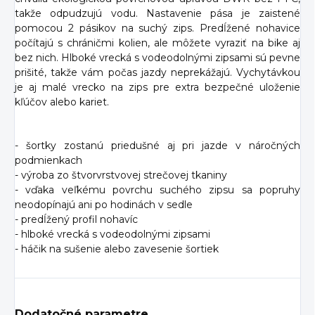
takže odpudzujú vodu. Nastavenie pása je zaistené
pomocou 2 pásikov na suchý zips. Predĺžené nohavice
počítajú s chráničmi kolien, ale môžete vyraziť na bike aj
bez nich. Hlboké vrecká s vodeodolnými zipsami sú pevne
prišité, takže vám počas jazdy neprekážajú. Vychytávkou
je aj malé vrecko na zips pre extra bezpečné uloženie
kľúčov alebo kariet.
- šortky zostanú priedušné aj pri jazde v náročných
podmienkach
- výroba zo štvorvrstvovej strečovej tkaniny
- vďaka veľkému povrchu suchého zipsu sa popruhy
neodopínajú ani po hodinách v sedle
- predĺžený profil nohavíc
- hlboké vrecká s vodeodolnými zipsami
- háčik na sušenie alebo zavesenie šortiek
Dodatočné parametre