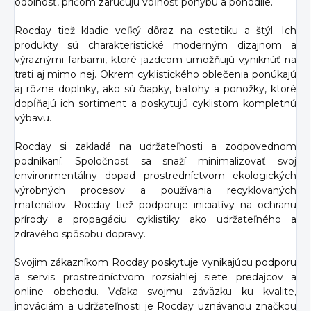
odolnosť, pričom zaručujú voľnosť pohybu a pohodlie.
Rocday tiež kladie veľký dôraz na estetiku a štýl. Ich
produkty sú charakteristické moderným dizajnom a
výraznými farbami, ktoré jazdcom umožňujú vyniknúť na
trati aj mimo nej. Okrem cyklistického oblečenia ponúkajú
aj rôzne doplnky, ako sú čiapky, batohy a ponožky, ktoré
dopĺňajú ich sortiment a poskytujú cyklistom kompletnú
výbavu.
Rocday si zakladá na udržateľnosti a zodpovednom
podnikaní. Spoločnosť sa snaží minimalizovať svoj
environmentálny dopad prostredníctvom ekologických
výrobných procesov a používania recyklovaných
materiálov. Rocday tiež podporuje iniciatívy na ochranu
prírody a propagáciu cyklistiky ako udržateľného a
zdravého spôsobu dopravy.
Svojim zákazníkom Rocday poskytuje vynikajúcu podporu
a servis prostredníctvom rozsiahlej siete predajcov a
online obchodu. Vďaka svojmu záväzku ku kvalite,
inováciám a udržateľnosti je Rocday uznávanou značkou