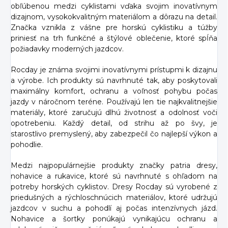
obľúbenou medzi cyklistami vďaka svojim inovatívnym
dizajnom, vysokokvalitným materiálom a dôrazu na detail.
Značka vznikla z vášne pre horskú cyklistiku a túžby
priniesť na trh funkčné a štýlové oblečenie, ktoré spĺňa
požiadavky moderných jazdcov.
Rocday je známa svojimi inovatívnymi prístupmi k dizajnu
a výrobe. Ich produkty sú navrhnuté tak, aby poskytovali
maximálny komfort, ochranu a voľnosť pohybu počas
jazdy v náročnom teréne. Používajú len tie najkvalitnejšie
materiály, ktoré zaručujú dlhú životnosť a odolnosť voči
opotrebeniu. Každý detail, od strihu až po švy, je
starostlivo premyslený, aby zabezpečil čo najlepší výkon a
pohodlie.
Medzi najpopulárnejšie produkty značky patria dresy,
nohavice a rukavice, ktoré sú navrhnuté s ohľadom na
potreby horských cyklistov. Dresy Rocday sú vyrobené z
priedušných a rýchloschnúcich materiálov, ktoré udržujú
jazdcov v suchu a pohodlí aj počas intenzívnych jázd.
Nohavice a šortky ponúkajú vynikajúcu ochranu a