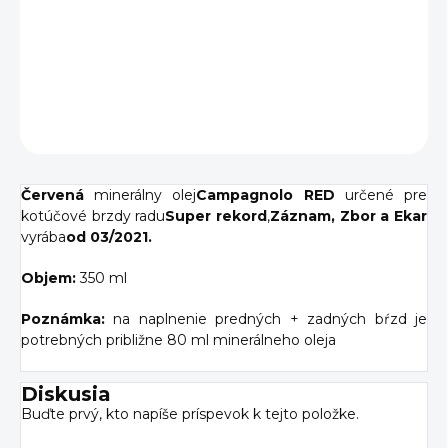
−
+
Pridať do košíka
DETAILNÉ INFORMÁCIE
OPÝTAŤ SA
Červená
minerálny olej
Campagnolo RED
určené pre
kotúčové brzdy radu
Super rekord
,
Záznam,
Zbor a Ekar
vyrába
od 03/2021.
Objem:
350 ml
Poznámka:
na naplnenie predných + zadných bŕzd je
potrebných približne 80 ml minerálneho oleja
Diskusia
Buďte prvý, kto napíše príspevok k tejto položke.