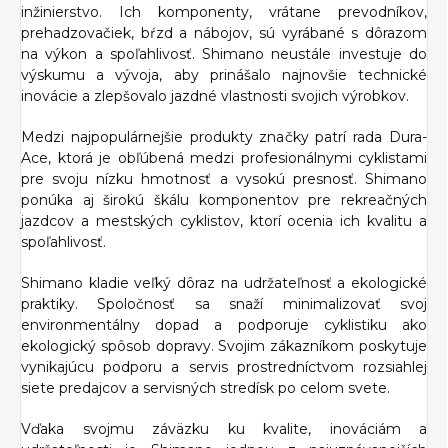
inžinierstvo. Ich komponenty, vrátane prevodníkov,
prehadzovačiek, bŕzd a nábojov, sú vyrábané s dôrazom
na výkon a spoľahlivosť. Shimano neustále investuje do
výskumu a vývoja, aby prinášalo najnovšie technické
inovácie a zlepšovalo jazdné vlastnosti svojich výrobkov.
Medzi najpopulárnejšie produkty značky patrí rada Dura-
Ace, ktorá je obľúbená medzi profesionálnymi cyklistami
pre svoju nízku hmotnosť a vysokú presnosť. Shimano
ponúka aj širokú škálu komponentov pre rekreačných
jazdcov a mestských cyklistov, ktorí ocenia ich kvalitu a
spoľahlivosť.
Shimano kladie veľký dôraz na udržateľnosť a ekologické
praktiky. Spoločnosť sa snaží minimalizovať svoj
environmentálny dopad a podporuje cyklistiku ako
ekologický spôsob dopravy. Svojim zákazníkom poskytuje
vynikajúcu podporu a servis prostredníctvom rozsiahlej
siete predajcov a servisných stredísk po celom svete.
Vďaka svojmu záväzku ku kvalite, inováciám a