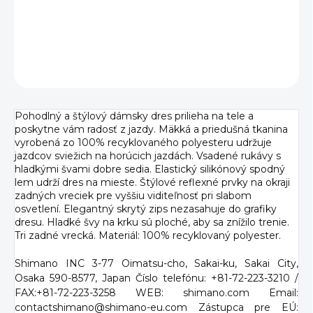
DETAILNÉ INFORMÁCIE
OPÝTAŤ SA
Pohodlný a štýlový dámsky dres prilieha na tele a
poskytne vám radosť z jazdy. Mäkká a priedušná tkanina
vyrobená zo 100% recyklovaného polyesteru udržuje
jazdcov sviežich na horúcich jazdách. Vsadené rukávy s
hladkými švami dobre sedia. Elastický silikónový spodný
lem udrží dres na mieste. Štýlové reflexné prvky na okraji
zadných vreciek pre vyššiu viditeľnosť pri slabom
osvetlení. Elegantný skrytý zips nezasahuje do grafiky
dresu. Hladké švy na krku sú ploché, aby sa znížilo trenie.
Tri zadné vrecká. Materiál: 100% recyklovaný polyester.
Shimano INC 3-77 Oimatsu-cho, Sakai-ku, Sakai City,
Osaka 590-8577, Japan Číslo telefónu: +81-72-223-3210 /
FAX:+81-72-223-3258 WEB: shimano.com Email:
contactshimano@shimano-eu.com Zástupca pre EÚ: