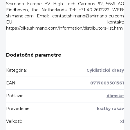
Shimano Europe BV High Tech Campus 92, 5656 AG
Eindhoven, the Netherlands Tel: +31-40-2612222 WEB:
shimano.com Email: contactshimano@shimano-eu.com
EU kontakt:
https://bike.shimano.com/information/distributors-list.html
Dodatočné parametre
Kategória
:
Cyklistické dresy
EAN
:
8717009581561
Pohlavie
:
dámske
Prevedenie
:
krátky rukáv
Veľkosť
:
xl