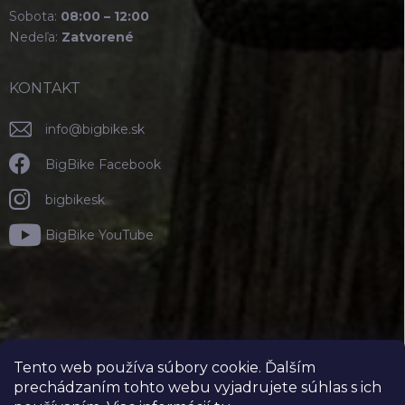
Sobota:
08:00 – 12:00
Nedeľa:
Zatvorené
KONTAKT
info
@
bigbike.sk
BigBike Facebook
bigbikesk
BigBike YouTube
Tento web používa súbory cookie. Ďalším
prechádzaním tohto webu vyjadrujete súhlas s ich