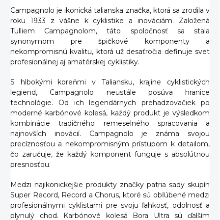
Campagnolo je ikonická talianska značka, ktorá sa zrodila v
roku 1933 z vášne k cyklistike a inováciám. Založená
Tulliem Campagnolom, táto spoločnosť sa stala
synonymom pre špičkové komponenty a
nekompromisnú kvalitu, ktorá už desaťročia definuje svet
profesionálnej aj amatérskej cyklistiky.
S hlbokými koreňmi v Taliansku, krajine cyklistických
legiend, Campagnolo neustále posúva hranice
technológie. Od ich legendárnych prehadzovačiek po
moderné karbónové kolesá, každý produkt je výsledkom
kombinácie tradičného remeselného spracovania a
najnovších inovácií. Campagnolo je známa svojou
precíznosťou a nekompromisným prístupom k detailom,
čo zaručuje, že každý komponent funguje s absolútnou
presnosťou.
Medzi najikonickejšie produkty značky patria sady skupín
Super Record, Record a Chorus, ktoré sú obľúbené medzi
profesionálnymi cyklistami pre svoju ľahkosť, odolnosť a
plynulý chod. Karbónové kolesá Bora Ultra sú ďalším