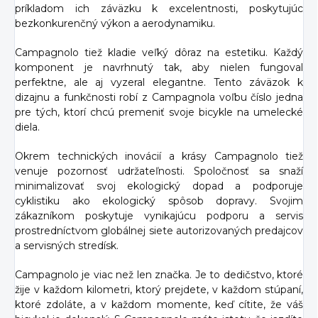
príkladom ich záväzku k excelentnosti, poskytujúc
bezkonkurenčný výkon a aerodynamiku.
Campagnolo tiež kladie veľký dôraz na estetiku. Každý
komponent je navrhnutý tak, aby nielen fungoval
perfektne, ale aj vyzeral elegantne. Tento záväzok k
dizajnu a funkčnosti robí z Campagnola voľbu číslo jedna
pre tých, ktorí chcú premeniť svoje bicykle na umelecké
diela.
Okrem technických inovácií a krásy Campagnolo tiež
venuje pozornosť udržateľnosti. Spoločnosť sa snaží
minimalizovať svoj ekologický dopad a podporuje
cyklistiku ako ekologický spôsob dopravy. Svojim
zákazníkom poskytuje vynikajúcu podporu a servis
prostredníctvom globálnej siete autorizovaných predajcov
a servisných stredísk.
Campagnolo je viac než len značka. Je to dedičstvo, ktoré
žije v každom kilometri, ktorý prejdete, v každom stúpaní,
ktoré zdoláte, a v každom momente, keď cítite, že váš