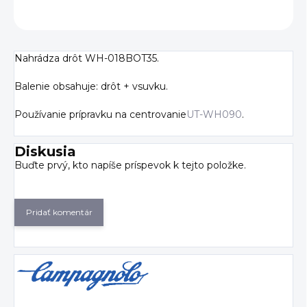
OPÝTAŤ SA
Nahrádza drôt WH-018BOT35.
Balenie obsahuje: drôt + vsuvku.
Používanie prípravku na centrovanie
UT-WH090
.
Diskusia
Buďte prvý, kto napíše príspevok k tejto položke.
Pridať komentár