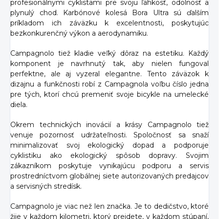
profesionálnymi cyklistami pre svoju ľahkosť, odolnosť a
plynulý chod. Karbónové kolesá Bora Ultra sú ďalším
príkladom ich záväzku k excelentnosti, poskytujúc
bezkonkurenčný výkon a aerodynamiku.
Campagnolo tiež kladie veľký dôraz na estetiku. Každý
komponent je navrhnutý tak, aby nielen fungoval
perfektne, ale aj vyzeral elegantne. Tento záväzok k
dizajnu a funkčnosti robí z Campagnola voľbu číslo jedna
pre tých, ktorí chcú premeniť svoje bicykle na umelecké
diela.
Okrem technických inovácií a krásy Campagnolo tiež
venuje pozornosť udržateľnosti. Spoločnosť sa snaží
minimalizovať svoj ekologický dopad a podporuje
cyklistiku ako ekologický spôsob dopravy. Svojim
zákazníkom poskytuje vynikajúcu podporu a servis
prostredníctvom globálnej siete autorizovaných predajcov
a servisných stredísk.
Campagnolo je viac než len značka. Je to dedičstvo, ktoré
žije v každom kilometri, ktorý prejdete, v každom stúpaní,