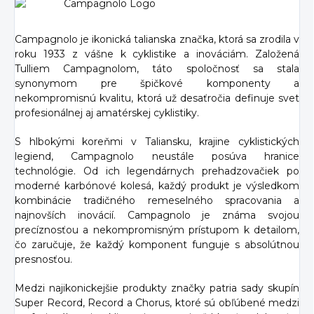
Campagnolo je ikonická talianska značka, ktorá sa zrodila v
roku 1933 z vášne k cyklistike a inováciám. Založená
Tulliem Campagnolom, táto spoločnosť sa stala
synonymom pre špičkové komponenty a
nekompromisnú kvalitu, ktorá už desaťročia definuje svet
profesionálnej aj amatérskej cyklistiky.
S hlbokými koreňmi v Taliansku, krajine cyklistických
legiend, Campagnolo neustále posúva hranice
technológie. Od ich legendárnych prehadzovačiek po
moderné karbónové kolesá, každý produkt je výsledkom
kombinácie tradičného remeselného spracovania a
najnovších inovácií. Campagnolo je známa svojou
precíznosťou a nekompromisným prístupom k detailom,
čo zaručuje, že každý komponent funguje s absolútnou
presnosťou.
Medzi najikonickejšie produkty značky patria sady skupín
Super Record, Record a Chorus, ktoré sú obľúbené medzi