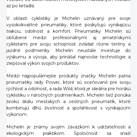
až po lietadlá.
V oblasti cyklistiky je Michelin uznávaný pre svoje
vysokokvalitné pneumatiky, ktoré poskytujú vynikajúcu
trakciu, odolnosť a komfort. Pneumatiky Michelin sú
obľúbené medzi profesionálnymi aj amatérskymi
cyklistami pre svoju schopnosť zvládať rôzne terény a
jazdné podmienky. Michelin neustále investuje do
výskumu a vývoja, aby prinášal najnovšie technológie a
zlepšoval výkon svojich produktov.
Medzi najpopulárnejšie produkty značky Michelin patria
pneumatiky rady Power, ktoré sú oceňované pre svoju
rýchlosť a odolnosť, a rada Wild, ktorá je ideálna pre horskú
cyklistiku v náročných podmienkach. Michelin tiež ponúka
širokú škálu mestských a cestných pneumatík, ktoré
kombinujú dlhú životnosť a spoľahlivosť s vynikajúcim
výkonom.
Michelin je známy svojím záväzkom k udržateľnosti a
ekologickým praktikom. Spoločnosť sa snaží