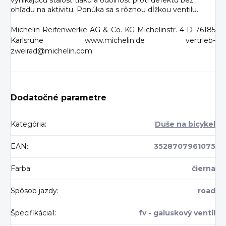
vynikajúcu stálosť tlaku a odolnosť proti defektu bez
ohľadu na aktivitu. Ponúka sa s rôznou dĺžkou ventilu.
Michelin Reifenwerke AG & Co. KG Michelinstr. 4 D-76185
Karlsruhe www.michelin.de vertrieb-
zweirad@michelin.com
Dodatočné parametre
Kategória
:
Duše na bicykel
EAN
:
3528707961075
Farba
:
čierna
Spôsob jazdy
:
road
Špecifikácia1
:
fv - galuskový ventil