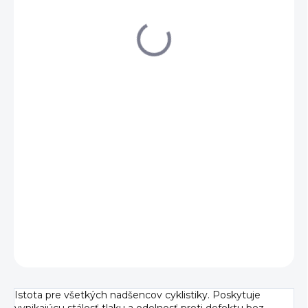
€8,55
Jednotková
VYPREDANÉ
cena:
DETAILNÉ INFORMÁCIE
OPÝTAŤ SA
Istota pre všetkých nadšencov cyklistiky. Poskytuje