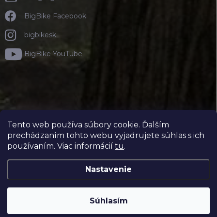
BigBike Facebook
bigbikesk
BigBike YouTube
Tento web používa súbory cookie. Ďalším
prechádzaním tohto webu vyjadrujete súhlas s ich
používaním. Viac informácií
tu
.
Nastavenie
Copyright 2026
BIGBIKE.SK
. Všetky práva vyhradené.
Súhlasím
Vytvoril Shoptet