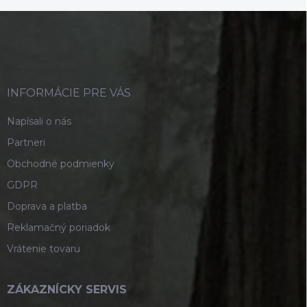
Z
á
p
ä
t
i
INFORMÁCIE PRE VÁS
e
Napísali o nás
Partneri
Obchodné podmienky
GDPR
Doprava a platba
Reklamačný poriadok
Vrátenie tovaru
ZÁKAZNÍCKY SERVIS