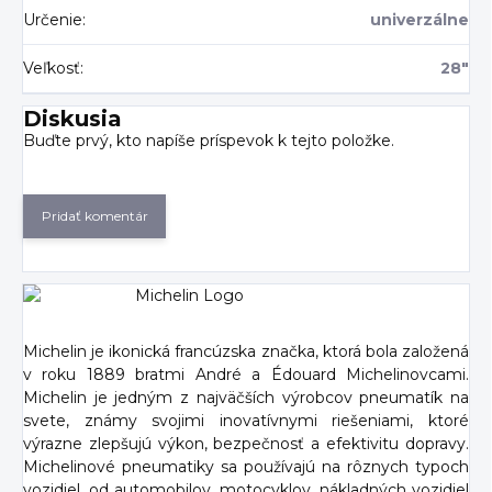
Určenie
:
univerzálne
Veľkosť
:
28"
Diskusia
Buďte prvý, kto napíše príspevok k tejto položke.
Pridať komentár
Michelin je ikonická francúzska značka, ktorá bola založená
v roku 1889 bratmi André a Édouard Michelinovcami.
Michelin je jedným z najväčších výrobcov pneumatík na
svete, známy svojimi inovatívnymi riešeniami, ktoré
výrazne zlepšujú výkon, bezpečnosť a efektivitu dopravy.
Michelinové pneumatiky sa používajú na rôznych typoch
vozidiel, od automobilov, motocyklov, nákladných vozidiel