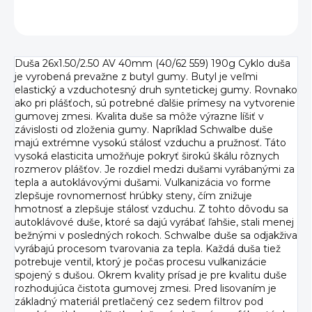
OPÝTAŤ SA
Duša 26x1.50/2.50 AV 40mm (40/62 559) 190g Cyklo duša
je vyrobená prevažne z butyl gumy. Butyl je veľmi
elastický a vzduchotesný druh syntetickej gumy. Rovnako
ako pri plášťoch, sú potrebné ďalšie prímesy na vytvorenie
gumovej zmesi. Kvalita duše sa môže výrazne líšiť v
závislosti od zloženia gumy. Napríklad Schwalbe duše
majú extrémne vysokú stálosť vzduchu a pružnosť. Táto
vysoká elasticita umožňuje pokryť širokú škálu rôznych
rozmerov plášťov. Je rozdiel medzi dušami vyrábanými za
tepla a autoklávovými dušami. Vulkanizácia vo forme
zlepšuje rovnomernosť hrúbky steny, čím znižuje
hmotnosť a zlepšuje stálosť vzduchu. Z tohto dôvodu sa
autoklávové duše, ktoré sa dajú vyrábať ľahšie, stali menej
bežnými v posledných rokoch. Schwalbe duše sa odjakživa
vyrábajú procesom tvarovania za tepla. Každá duša tiež
potrebuje ventil, ktorý je počas procesu vulkanizácie
spojený s dušou. Okrem kvality prísad je pre kvalitu duše
rozhodujúca čistota gumovej zmesi. Pred lisovaním je
základný materiál pretlačený cez sedem filtrov pod