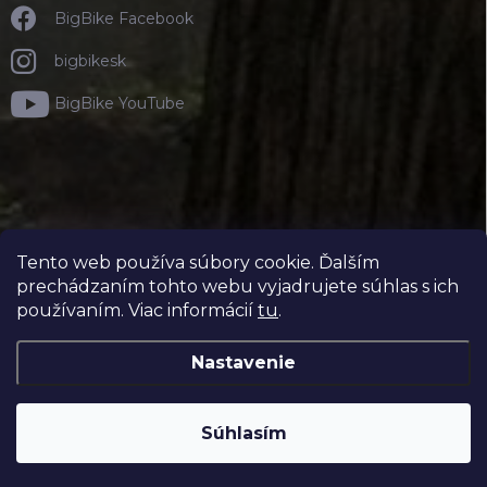
BigBike Facebook
bigbikesk
BigBike YouTube
Tento web používa súbory cookie. Ďalším
prechádzaním tohto webu vyjadrujete súhlas s ich
používaním. Viac informácií
tu
.
Nastavenie
Copyright 2026
BIGBIKE.SK
. Všetky práva vyhradené.
Súhlasím
Vytvoril Shoptet