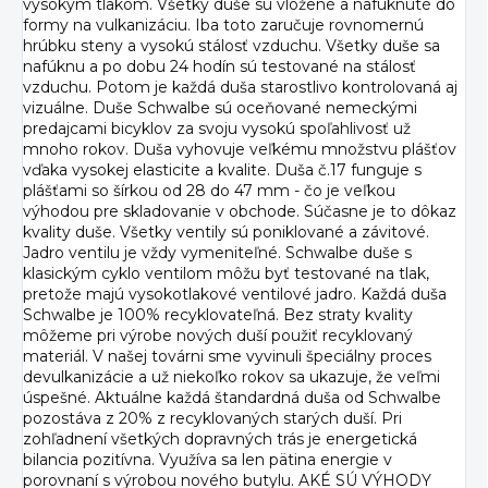
vysokým tlakom. Všetky duše sú vložené a nafúknuté do
formy na vulkanizáciu. Iba toto zaručuje rovnomernú
hrúbku steny a vysokú stálosť vzduchu. Všetky duše sa
nafúknu a po dobu 24 hodín sú testované na stálosť
vzduchu. Potom je každá duša starostlivo kontrolovaná aj
vizuálne. Duše Schwalbe sú oceňované nemeckými
predajcami bicyklov za svoju vysokú spoľahlivosť už
mnoho rokov. Duša vyhovuje veľkému množstvu plášťov
vďaka vysokej elasticite a kvalite. Duša č.17 funguje s
plášťami so šírkou od 28 do 47 mm - čo je veľkou
výhodou pre skladovanie v obchode. Súčasne je to dôkaz
kvality duše. Všetky ventily sú poniklované a závitové.
Jadro ventilu je vždy vymeniteľné. Schwalbe duše s
klasickým cyklo ventilom môžu byť testované na tlak,
pretože majú vysokotlakové ventilové jadro. Každá duša
Schwalbe je 100% recyklovateľná. Bez straty kvality
môžeme pri výrobe nových duší použiť recyklovaný
materiál. V našej továrni sme vyvinuli špeciálny proces
devulkanizácie a už niekoľko rokov sa ukazuje, že veľmi
úspešné. Aktuálne každá štandardná duša od Schwalbe
pozostáva z 20% z recyklovaných starých duší. Pri
zohľadnení všetkých dopravných trás je energetická
bilancia pozitívna. Využíva sa len pätina energie v
porovnaní s výrobou nového butylu. AKÉ SÚ VÝHODY