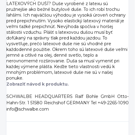
LATEXOVÝCH DUŠÍ? Duše vyrobené z latexu sú
pružnejšie ako bežné butylové duše. To ich robí trochu
ľahšími. Ich najväčšou výhodou je vysoká úroveň ochrany
pred prepichnutím. Vysoko elastický latexový materiál je
veľmi ťažké prepichnúť. Nevýhoda spočíva v horšej
stálostii vzduchu. Plášť s latexovou dušou musí byť
dofúkaný na správny tlak pred každou jazdou. To
vysvetľuje, prečo latexové duše nie sú vhodné pre
každodenné použitie. Okrem toho sú latexové duše veľmi
jemné a citlivé na olej, denné svetlo, teplo a
nerovnomerné rozširovanie. Duša sa musí vymeniť pri
každej výmene plášťa. Keďže tieto vlastnosti vedú k
mnohým problémom, latexové duše nie sú v našej
ponuke.
Zobraziť návod k produktu.
SCHWALBE HEADQUARTERS Ralf Bohle GmbH Otto-
Hahn-Str. 1 51580 Reichshof GERMANY Tel +49-2265-1090
info@schwalbe.com