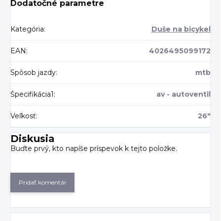
Dodatočné parametre
Kategória
:
Duše na bicykel
EAN
:
4026495099172
Spôsob jazdy
:
mtb
Špecifikácia1
:
av - autoventil
Veľkosť
:
26"
Diskusia
Buďte prvý, kto napíše príspevok k tejto položke.
Pridať komentár