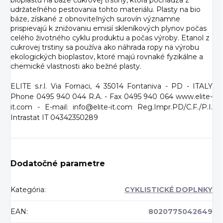
bioplastu na báze cukrovej trstiny, ktorá pochádza z
udržateľného pestovania tohto materiálu. Plasty na bio
báze, získané z obnoviteľných surovín významne
prispievajú k znižovaniu emisií skleníkových plynov počas
celého životného cyklu produktu a počas výroby. Etanol z
cukrovej trstiny sa používa ako náhrada ropy na výrobu
ekologických bioplastov, ktoré majú rovnaké fyzikálne a
chemické vlastnosti ako bežné plasty.
ELITE s.r.l. Via Fornaci, 4 35014 Fontaniva - PD - ITALY
Phone 0495 940 044 R.A. - Fax 0495 940 064 www.elite-
it.com - E-mail: info@elite-it.com Reg.Impr.PD/C.F./P.I.
Intrastat IT 04342350289
Dodatočné parametre
Kategória
:
CYKLISTICKÉ DOPLNKY
EAN
:
8020775042649