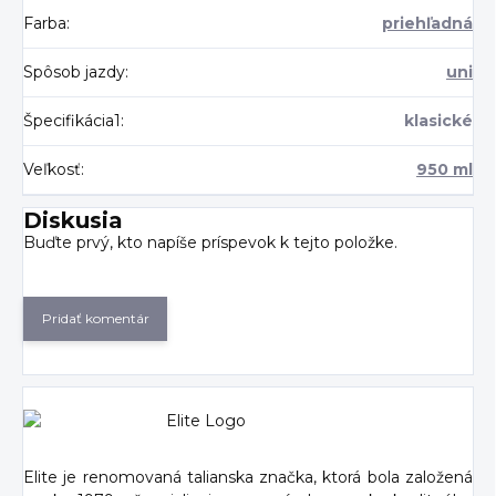
Farba
:
priehľadná
Spôsob jazdy
:
uni
Špecifikácia1
:
klasické
Veľkosť
:
950 ml
Diskusia
Buďte prvý, kto napíše príspevok k tejto položke.
Pridať komentár
Elite je renomovaná talianska značka, ktorá bola založená