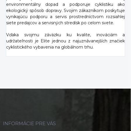
environmentálny dopad a podporuje cyklistiku ako
ekologický spôsob dopravy. Svojim zákazníkom poskytuje
vynikajúcu podporu a servis prostredníctvom rozsiahlej
siete predajcov a servisných stredísk po celom svete.
Vďaka svojmu záväzku ku kvalite, inováciám a
udržateľnosti je Elite jednou z najuznávanejších značiek
cyklistického vybavenia na globálnom trhu.
Z
á
p
ä
t
i
INFORMÁCIE PRE VÁS
e