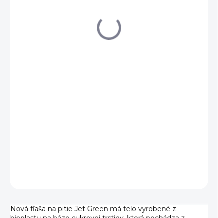
€9,66
Jednotková
VYPREDANÉ
cena:
DETAILNÉ INFORMÁCIE
OPÝTAŤ SA
Nová fľaša na pitie Jet Green má telo vyrobené z