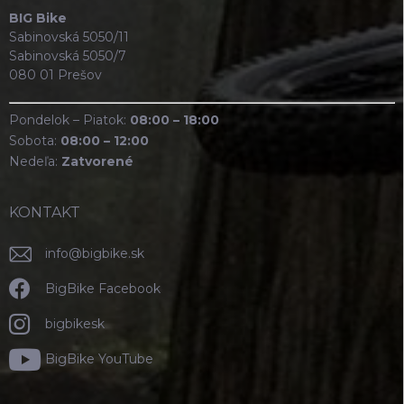
BIG Bike
Sabinovská 5050/11
Sabinovská 5050/7
080 01 Prešov
Pondelok – Piatok:
08:00 – 18:00
Sobota:
08:00 – 12:00
Nedeľa:
Zatvorené
KONTAKT
info
@
bigbike.sk
BigBike Facebook
bigbikesk
BigBike YouTube