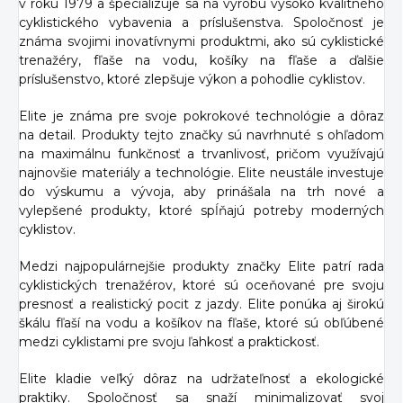
v roku 1979 a špecializuje sa na výrobu vysoko kvalitného
cyklistického vybavenia a príslušenstva. Spoločnosť je
známa svojimi inovatívnymi produktmi, ako sú cyklistické
trenažéry, fľaše na vodu, košíky na fľaše a ďalšie
príslušenstvo, ktoré zlepšuje výkon a pohodlie cyklistov.
Elite je známa pre svoje pokrokové technológie a dôraz
na detail. Produkty tejto značky sú navrhnuté s ohľadom
na maximálnu funkčnosť a trvanlivosť, pričom využívajú
najnovšie materiály a technológie. Elite neustále investuje
do výskumu a vývoja, aby prinášala na trh nové a
vylepšené produkty, ktoré spĺňajú potreby moderných
cyklistov.
Medzi najpopulárnejšie produkty značky Elite patrí rada
cyklistických trenažérov, ktoré sú oceňované pre svoju
presnosť a realistický pocit z jazdy. Elite ponúka aj širokú
škálu fľaší na vodu a košíkov na fľaše, ktoré sú obľúbené
medzi cyklistami pre svoju ľahkosť a praktickosť.
Elite kladie veľký dôraz na udržateľnosť a ekologické
praktiky. Spoločnosť sa snaží minimalizovať svoj