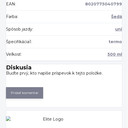
EAN
:
8020775040799
Farba
:
Šedá
Spôsob jazdy
:
uni
Špecifikácia1
:
termo
Veľkosť
:
500 ml
Diskusia
Buďte prvý, kto napíše príspevok k tejto položke.
Pridať komentár