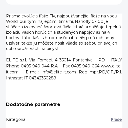
Priama evolúcia fľaše Fly, najpoužívanejšej fľaše na vodu
WorldTour tými najlepšími tímami, Nanofly 0-100 je
stláčacia izolovaná športová fľaša, ktorá umožňuje tepelnú
izoláciu vašich horúcich a studených nápojov až na 4
hodiny. Táto fľaša s hmotnosťou iba 145g má ochranný
uzáver, takže ju môžete nosiť všade so sebou pri svojich
dobrodružstvách na bicykli.
ELITE s.r.l. Via Fornaci, 4 35014 Fontaniva - PD - ITALY
Phone 0495 940 044 R.A. - Fax 0495 940 064 www.elite-
it.com - E-mail: info@elite-it.com Reg.Impr.PD/C.F./P.I.
Intrastat IT 04342350289
Dodatočné parametre
Kategória
:
Fľaše