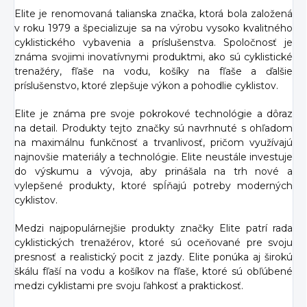
Elite je renomovaná talianska značka, ktorá bola založená
v roku 1979 a špecializuje sa na výrobu vysoko kvalitného
cyklistického vybavenia a príslušenstva. Spoločnosť je
známa svojimi inovatívnymi produktmi, ako sú cyklistické
trenažéry, fľaše na vodu, košíky na fľaše a ďalšie
príslušenstvo, ktoré zlepšuje výkon a pohodlie cyklistov.
Elite je známa pre svoje pokrokové technológie a dôraz
na detail. Produkty tejto značky sú navrhnuté s ohľadom
na maximálnu funkčnosť a trvanlivosť, pričom využívajú
najnovšie materiály a technológie. Elite neustále investuje
do výskumu a vývoja, aby prinášala na trh nové a
vylepšené produkty, ktoré spĺňajú potreby moderných
cyklistov.
Medzi najpopulárnejšie produkty značky Elite patrí rada
cyklistických trenažérov, ktoré sú oceňované pre svoju
presnosť a realistický pocit z jazdy. Elite ponúka aj širokú
škálu fľaší na vodu a košíkov na fľaše, ktoré sú obľúbené
medzi cyklistami pre svoju ľahkosť a praktickosť.