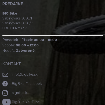
PREDAJNE
BIG Bike
Sabinovská 5050/11
Sabinovská 5050/7
080 01 Prešov
Pondelok – Piatok:
08:00 – 18:00
Sobota:
08:00 – 12:00
Nedeľa:
Zatvorené
KONTAKT
info
@
bigbike.sk
BigBike Facebook
bigbikesk
BigBike YouTube