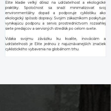
Elite kladie veľký dôraz na udržateľnosť a ekologické
praktiky. Spoločnosť sa snaží minimalizovať svoj
environmentálny dopad a podporuje cyklistiku ako
ekologický spôsob dopravy. Svojim zákazníkom poskytuje
vynikajúcu podporu a servis prostredníctvom rozsiahlej
siete predajcov a servisných stredísk po celom svete.
Vďaka svojmu záväzku ku kvalite, inováciám a
udržateľnosti je Elite jednou z najuznávanejších značiek
cyklistického vybavenia na globálnom trhu.
Z
á
p
ä
t