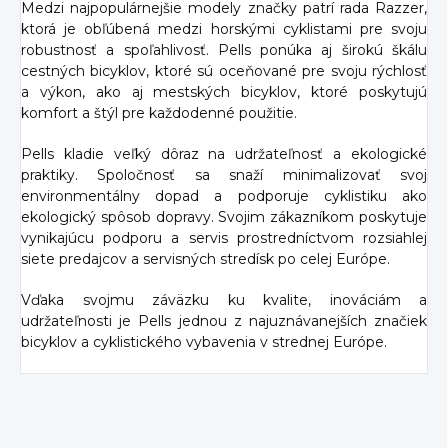
Medzi najpopulárnejšie modely značky patrí rada Razzer,
ktorá je obľúbená medzi horskými cyklistami pre svoju
robustnosť a spoľahlivosť. Pells ponúka aj širokú škálu
cestných bicyklov, ktoré sú oceňované pre svoju rýchlosť
a výkon, ako aj mestských bicyklov, ktoré poskytujú
komfort a štýl pre každodenné použitie.
Pells kladie veľký dôraz na udržateľnosť a ekologické
praktiky. Spoločnosť sa snaží minimalizovať svoj
environmentálny dopad a podporuje cyklistiku ako
ekologický spôsob dopravy. Svojim zákazníkom poskytuje
vynikajúcu podporu a servis prostredníctvom rozsiahlej
siete predajcov a servisných stredísk po celej Európe.
Vďaka svojmu záväzku ku kvalite, inováciám a
udržateľnosti je Pells jednou z najuznávanejších značiek
bicyklov a cyklistického vybavenia v strednej Európe.