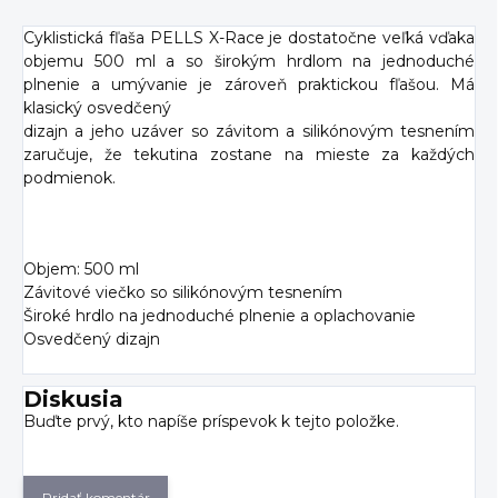
Cyklistická fľaša PELLS X-Race je dostatočne veľká vďaka
objemu 500 ml a so širokým hrdlom na jednoduché
plnenie a umývanie je zároveň praktickou fľašou. Má
klasický osvedčený
dizajn a jeho uzáver so závitom a silikónovým tesnením
zaručuje, že tekutina zostane na mieste za každých
podmienok.
Objem: 500 ml
Závitové viečko so silikónovým tesnením
Široké hrdlo na jednoduché plnenie a oplachovanie
Osvedčený dizajn
Diskusia
Buďte prvý, kto napíše príspevok k tejto položke.
Pridať komentár