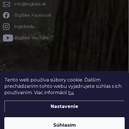
info
@
bigbike.sk
BigBike Facebook
bigbikesk
BigBike YouTube
Tento web používa súbory cookie. Ďalším
prechádzaním tohto webu vyjadrujete súhlas s ich
používaním. Viac informácií
tu
.
Nastavenie
Copyright 2026
BIGBIKE.SK
. Všetky práva vyhradené.
Súhlasím