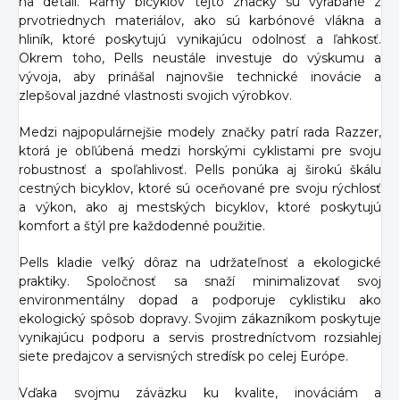
na detail. Rámy bicyklov tejto značky sú vyrábané z
prvotriednych materiálov, ako sú karbónové vlákna a
hliník, ktoré poskytujú vynikajúcu odolnosť a ľahkosť.
Okrem toho, Pells neustále investuje do výskumu a
vývoja, aby prinášal najnovšie technické inovácie a
zlepšoval jazdné vlastnosti svojich výrobkov.
Medzi najpopulárnejšie modely značky patrí rada Razzer,
ktorá je obľúbená medzi horskými cyklistami pre svoju
robustnosť a spoľahlivosť. Pells ponúka aj širokú škálu
cestných bicyklov, ktoré sú oceňované pre svoju rýchlosť
a výkon, ako aj mestských bicyklov, ktoré poskytujú
komfort a štýl pre každodenné použitie.
Pells kladie veľký dôraz na udržateľnosť a ekologické
praktiky. Spoločnosť sa snaží minimalizovať svoj
environmentálny dopad a podporuje cyklistiku ako
ekologický spôsob dopravy. Svojim zákazníkom poskytuje
vynikajúcu podporu a servis prostredníctvom rozsiahlej
siete predajcov a servisných stredísk po celej Európe.
Vďaka svojmu záväzku ku kvalite, inováciám a