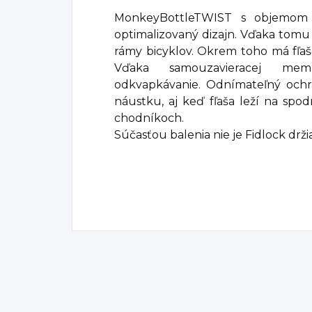
MonkeyBottleTWIST s objemom
optimalizovaný dizajn. Vďaka tomu v
rámy bicyklov. Okrem toho má fľaš
Vďaka samouzavieracej me
odkvapkávanie. Odnímateľný ochr
náustku, aj keď fľaša leží na spod
chodníkoch.
Súčasťou balenia nie je Fidlock drži