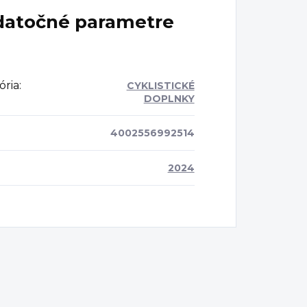
atočné parametre
ória
:
CYKLISTICKÉ
DOPLNKY
4002556992514
2024