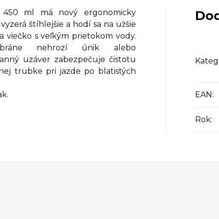
 450 ml má nový ergonomicky
Dod
yzerá štíhlejšie a hodí sa na užšie
a viečko s veľkým prietokom vody.
mbráne nehrozí únik alebo
anný uzáver zabezpečuje čistotu
Kateg
nej trubke pri jazde po blatistých
ak.
EAN
:
Rok
: