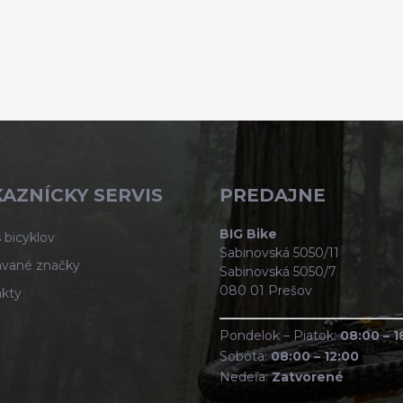
AZNÍCKY SERVIS
PREDAJNE
BIG Bike
 bicyklov
Sabinovská 5050/11
vané značky
Sabinovská 5050/7
080 01 Prešov
kty
Pondelok – Piatok:
08:00 – 1
Sobota:
08:00 – 12:00
Nedeľa:
Zatvorené