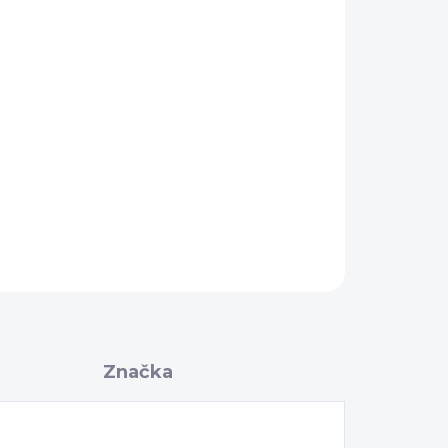
Pridať do košíka
ľaša SKS MonkeyLink ergonomického tvaru
s viečkom, samouzavieracou membránou a
etože na štýle aj praktickosti záleží! Bez
agnetom vo fľaši.
OPÝTAŤ SA
Značka