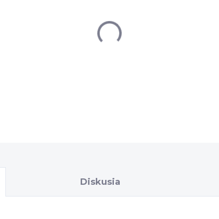
−
+
MonkeyBottle Small je f
pre úzke rámy bicyklov 
veľkým prietokom vody. Pr
rámového držiaka, len s m
DETAILNÉ INFORMÁCIE
Diskusia