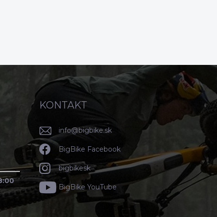
KONTAKT
info
@
bigbike.sk
BigBike Facebook
bigbikesk
8:00
BigBike YouTube