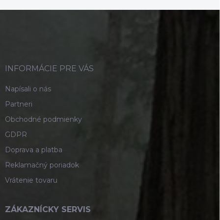
Z
á
p
ä
t
i
INFORMÁCIE PRE VÁS
e
Napísali o nás
Partneri
Obchodné podmienky
GDPR
Doprava a platba
Reklamačný poriadok
Vrátenie tovaru
ZÁKAZNÍCKY SERVIS