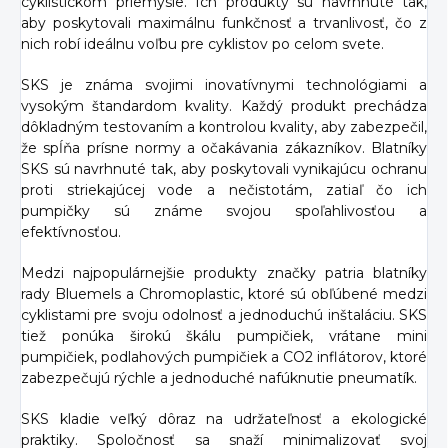
cyklistickom priemysle. Ich produkty sú navrhnuté tak,
aby poskytovali maximálnu funkčnosť a trvanlivosť, čo z
nich robí ideálnu voľbu pre cyklistov po celom svete.
SKS je známa svojimi inovatívnymi technológiami a
vysokým štandardom kvality. Každý produkt prechádza
dôkladným testovaním a kontrolou kvality, aby zabezpečil,
že spĺňa prísne normy a očakávania zákazníkov. Blatníky
SKS sú navrhnuté tak, aby poskytovali vynikajúcu ochranu
proti striekajúcej vode a nečistotám, zatiaľ čo ich
pumpičky sú známe svojou spoľahlivosťou a
efektívnosťou.
Medzi najpopulárnejšie produkty značky patria blatníky
rady Bluemels a Chromoplastic, ktoré sú obľúbené medzi
cyklistami pre svoju odolnosť a jednoduchú inštaláciu. SKS
tiež ponúka širokú škálu pumpičiek, vrátane mini
pumpičiek, podlahových pumpičiek a CO2 inflátorov, ktoré
zabezpečujú rýchle a jednoduché nafúknutie pneumatík.
SKS kladie veľký dôraz na udržateľnosť a ekologické
praktiky. Spoločnosť sa snaží minimalizovať svoj