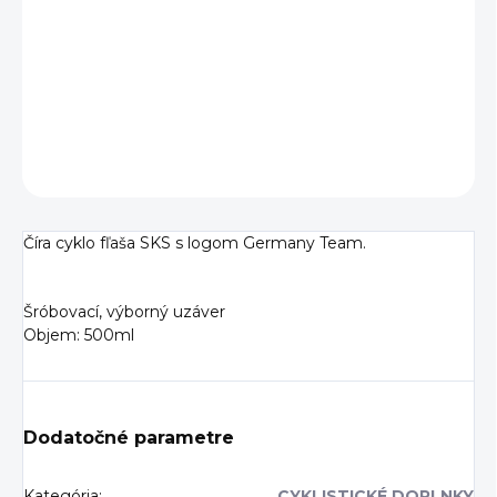
Priehľadná cyklistická fľaša SKS s logom nemeckého tímu.
Objem 500 ml.
DETAILNÉ INFORMÁCIE
OPÝTAŤ SA
Číra cyklo fľaša SKS s logom Germany Team.
Šróbovací, výborný uzáver
Objem: 500ml
Dodatočné parametre
Kategória
:
CYKLISTICKÉ DOPLNKY