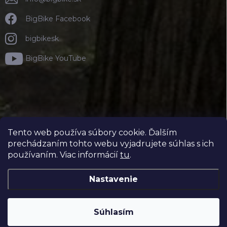
BigBike Facebook
bigbikesk
BigBike YouTube
Tento web používa súbory cookie. Ďalším
prechádzaním tohto webu vyjadrujete súhlas s ich
používaním. Viac informácií
tu
.
Nastavenie
Copyright 2026
BIGBIKE.SK
. Všetky práva vyhradené.
Súhlasím
Vytvoril Shoptet