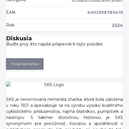
EAN
:
4002556783419
Rok
:
2024
Diskusia
Buďte prvý, kto napíše príspevok k tejto položke.
Pridať komentár
SKS je renomovaná nemecká značka, ktorá bola založená
v roku 1921 a špecializuje sa na výrobu vysoko kvalitného
cyklistického príslušenstva, najmä blatníkov, pumpičiek a
nástrojov. S takmer storočnou históriou je SKS
synonymom pre precíznosť, inováciu a spoľahlivosť v