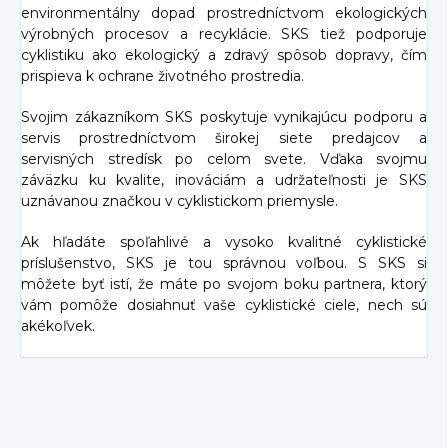
environmentálny dopad prostredníctvom ekologických
výrobných procesov a recyklácie. SKS tiež podporuje
cyklistiku ako ekologický a zdravý spôsob dopravy, čím
prispieva k ochrane životného prostredia.
Svojim zákazníkom SKS poskytuje vynikajúcu podporu a
servis prostredníctvom širokej siete predajcov a
servisných stredísk po celom svete. Vďaka svojmu
záväzku ku kvalite, inováciám a udržateľnosti je SKS
uznávanou značkou v cyklistickom priemysle.
Ak hľadáte spoľahlivé a vysoko kvalitné cyklistické
príslušenstvo, SKS je tou správnou voľbou. S SKS si
môžete byť istí, že máte po svojom boku partnera, ktorý
vám pomôže dosiahnuť vaše cyklistické ciele, nech sú
akékoľvek.