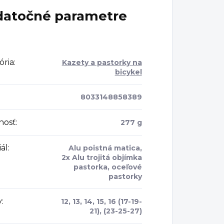
atočné parametre
ória
:
Kazety a pastorky na
bicykel
8033148858389
nosť
:
277 g
ál
:
Alu poistná matica,
2x Alu trojitá objímka
pastorka, oceľové
pastorky
y
:
12, 13, 14, 15, 16 (17-19-
21), (23-25-27)