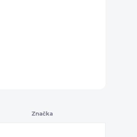
OPÝTAŤ SA
Značka