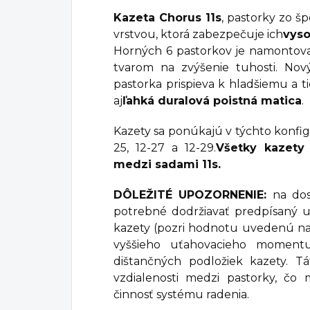
Kazeta Chorus 11s
, pastorky zo š
vrstvou, ktorá zabezpečuje ich
vyso
Horných 6 pastorkov je namontov
tvarom na zvýšenie tuhosti. Nov
pastorka prispieva k hladšiemu a 
aj
ľahká duralová poistná matica
.
Kazety sa ponúkajú v týchto konfigurá
25, 12-27 a 12-29.
Všetky kazety
medzi sadami 11s.
DÔLEŽITÉ UPOZORNENIE:
na dos
potrebné dodržiavať predpísaný 
kazety (pozri hodnotu uvedenú na p
vyššieho uťahovacieho momentu
dištančných podložiek kazety. 
vzdialenosti medzi pastorky, čo
činnosť systému radenia.