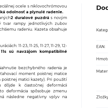
peciálnej ocele s niklovochrómovou
Dod
ká odolnosť a plynulé radenie.
aných
2 duralové puzdrá
s novým
ý tvar rampy jednotlivých zubov
tichšiemu radeniu. Kazeta obsahuje
Kateg
ciách: 11-23, 11-25, 11-27, 11-29, 12-
EAN
:
 11s sú navzájom kompatibilné
Hmot
iahnutie bezchybného radenia je
Materi
uťahovací moment poistnej matice
oistnej matici kazety). Pri použití
 dôjde k čiastočnej deformácii
Táto deformácia spôsobuje zmenu
 má následne negatívny vplyv na
Zložk