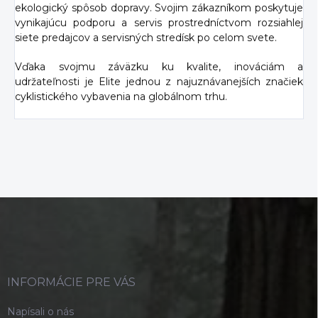
ekologický spôsob dopravy. Svojim zákazníkom poskytuje
vynikajúcu podporu a servis prostredníctvom rozsiahlej
siete predajcov a servisných stredísk po celom svete.
Vďaka svojmu záväzku ku kvalite, inováciám a
udržateľnosti je Elite jednou z najuznávanejších značiek
cyklistického vybavenia na globálnom trhu.
Z
á
p
ä
t
i
INFORMÁCIE PRE VÁS
e
Napísali o nás