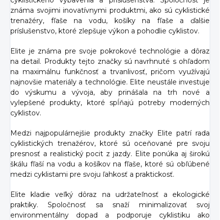
cyklistického vybavenia a príslušenstva. Spoločnosť je
známa svojimi inovatívnymi produktmi, ako sú cyklistické
trenažéry, fľaše na vodu, košíky na fľaše a ďalšie
príslušenstvo, ktoré zlepšuje výkon a pohodlie cyklistov.
Elite je známa pre svoje pokrokové technológie a dôraz
na detail. Produkty tejto značky sú navrhnuté s ohľadom
na maximálnu funkčnosť a trvanlivosť, pričom využívajú
najnovšie materiály a technológie. Elite neustále investuje
do výskumu a vývoja, aby prinášala na trh nové a
vylepšené produkty, ktoré spĺňajú potreby moderných
cyklistov.
Medzi najpopulárnejšie produkty značky Elite patrí rada
cyklistických trenažérov, ktoré sú oceňované pre svoju
presnosť a realistický pocit z jazdy. Elite ponúka aj širokú
škálu fľaší na vodu a košíkov na fľaše, ktoré sú obľúbené
medzi cyklistami pre svoju ľahkosť a praktickosť.
Elite kladie veľký dôraz na udržateľnosť a ekologické
praktiky. Spoločnosť sa snaží minimalizovať svoj
environmentálny dopad a podporuje cyklistiku ako