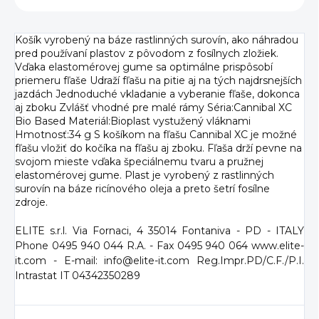
Košík vyrobený na báze rastlinných surovín, ako náhradou
pred používaní plastov z pôvodom z fosílnych zložiek.
Vďaka elastomérovej gume sa optimálne prispôsobí
priemeru fľaše Udraží fľašu na pitie aj na tých najdrsnejších
jazdách Jednoduché vkladanie a vyberanie fľaše, dokonca
aj zboku Zvlášť vhodné pre malé rámy Séria:Cannibal XC
Bio Based Materiál:Bioplast vystužený vláknami
Hmotnosť:34 g S košíkom na fľašu Cannibal XC je možné
fľašu vložiť do kočíka na fľašu aj zboku. Fľaša drží pevne na
svojom mieste vďaka špeciálnemu tvaru a pružnej
elastomérovej gume. Plast je vyrobený z rastlinných
surovín na báze ricínového oleja a preto šetrí fosílne
zdroje.
ELITE s.r.l. Via Fornaci, 4 35014 Fontaniva - PD - ITALY
Phone 0495 940 044 R.A. - Fax 0495 940 064 www.elite-
it.com - E-mail: info@elite-it.com Reg.Impr.PD/C.F./P.I.
Intrastat IT 04342350289