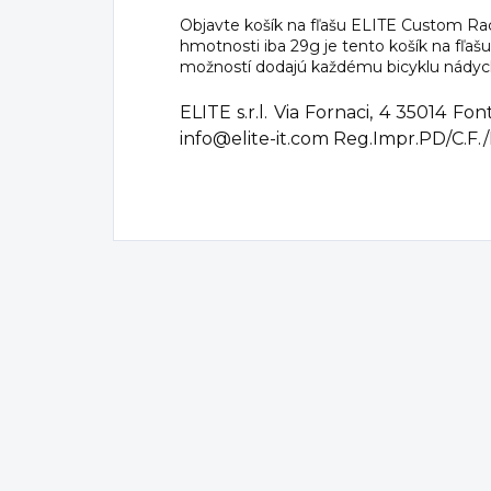
Objavte košík na fľašu ELITE Custom Rac
hmotnosti iba 29g je tento košík na fľaš
možností dodajú každému bicyklu nádyc
ELITE s.r.l. Via Fornaci, 4 35014 F
info@elite-it.com Reg.Impr.PD/C.F./