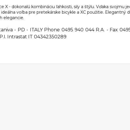
e X - dokonalú kombináciu ľahkosti, sily a štýlu. Vďaka svojm
u ideálna voľba pre pretekárske bicykle a XC použitie. Elegantný
h elegancie.
ontaniva - PD - ITALY Phone 0495 940 044 R.A. - Fax 049
P.I. Intrastat IT 04342350289