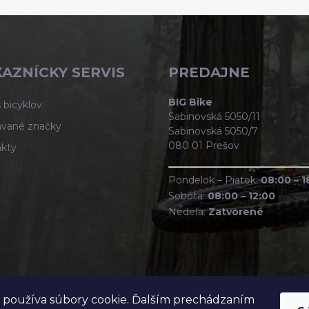
AZNÍCKY SERVIS
PREDAJNE
BIG Bike
 bicyklov
Sabinovská 5050/11
vané značky
Sabinovská 5050/7
080 01 Prešov
kty
Pondelok – Piatok:
08:00 – 1
Sobota:
08:00 – 12:00
Nedeľa:
Zatvorené
 používa súbory cookie. Ďalším prechádzaním