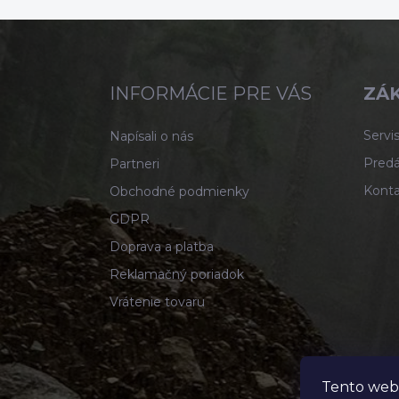
Z
á
p
ä
INFORMÁCIE PRE VÁS
ZÁK
t
i
Servis
Napísali o nás
e
Predá
Partneri
Konta
Obchodné podmienky
GDPR
Doprava a platba
Reklamačný poriadok
Vrátenie tovaru
Tento web