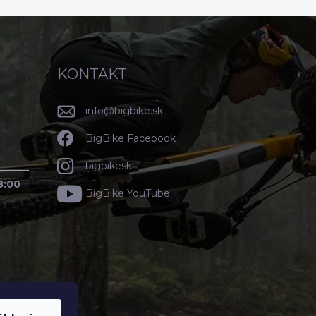
KONTAKT
info
@
bigbike.sk
BigBike Facebook
bigbikesk
8:00
BigBike YouTube