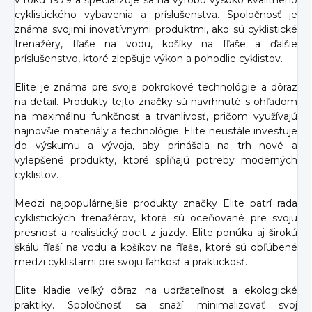
v roku 1979 a špecializuje sa na výrobu vysoko kvalitného
cyklistického vybavenia a príslušenstva. Spoločnosť je
známa svojimi inovatívnymi produktmi, ako sú cyklistické
trenažéry, fľaše na vodu, košíky na fľaše a ďalšie
príslušenstvo, ktoré zlepšuje výkon a pohodlie cyklistov.
Elite je známa pre svoje pokrokové technológie a dôraz
na detail. Produkty tejto značky sú navrhnuté s ohľadom
na maximálnu funkčnosť a trvanlivosť, pričom využívajú
najnovšie materiály a technológie. Elite neustále investuje
do výskumu a vývoja, aby prinášala na trh nové a
vylepšené produkty, ktoré spĺňajú potreby moderných
cyklistov.
Medzi najpopulárnejšie produkty značky Elite patrí rada
cyklistických trenažérov, ktoré sú oceňované pre svoju
presnosť a realistický pocit z jazdy. Elite ponúka aj širokú
škálu fľaší na vodu a košíkov na fľaše, ktoré sú obľúbené
medzi cyklistami pre svoju ľahkosť a praktickosť.
Elite kladie veľký dôraz na udržateľnosť a ekologické
praktiky. Spoločnosť sa snaží minimalizovať svoj