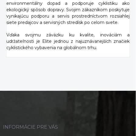
environmentálny dopad a podporuje cyklistiku ako
ekologický spôsob dopravy. Svojim zákazníkom poskytuje
vynikajúcu podporu a servis prostredníctvom rozsiahlej
siete predajcov a servisných stredísk po celom svete.
Vďaka svojmu záväzku ku kvalite, inováciám a
udržateľnosti je Elite jednou z najuznávanejších značiek
cyklistického vybavenia na globálnom trhu.
Z
á
p
ä
t
i
INFORMÁCIE PRE VÁS
e