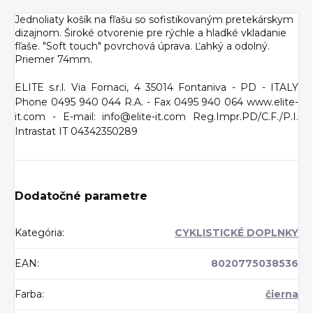
Jednoliaty košík na fľašu so sofistikovaným pretekárskym
dizajnom. Široké otvorenie pre rýchle a hladké vkladanie
fľaše. "Soft touch" povrchová úprava. Ľahký a odolný.
Priemer 74mm.
ELITE s.r.l. Via Fornaci, 4 35014 Fontaniva - PD - ITALY
Phone 0495 940 044 R.A. - Fax 0495 940 064 www.elite-
it.com - E-mail: info@elite-it.com Reg.Impr.PD/C.F./P.I.
Intrastat IT 04342350289
Dodatočné parametre
Kategória
:
CYKLISTICKÉ DOPLNKY
EAN
:
8020775038536
Farba
:
čierna