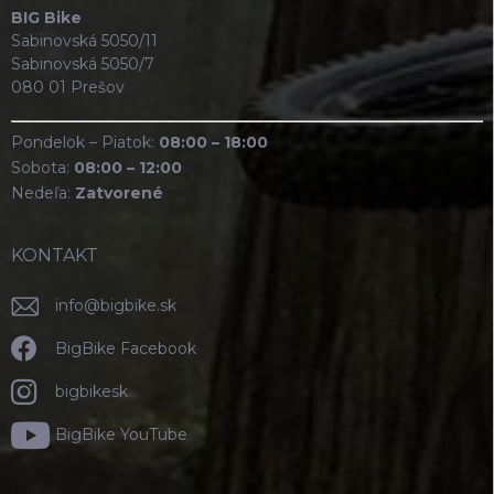
BIG Bike
Sabinovská 5050/11
Sabinovská 5050/7
080 01 Prešov
Pondelok – Piatok:
08:00 – 18:00
Sobota:
08:00 – 12:00
Nedeľa:
Zatvorené
KONTAKT
info
@
bigbike.sk
BigBike Facebook
bigbikesk
BigBike YouTube