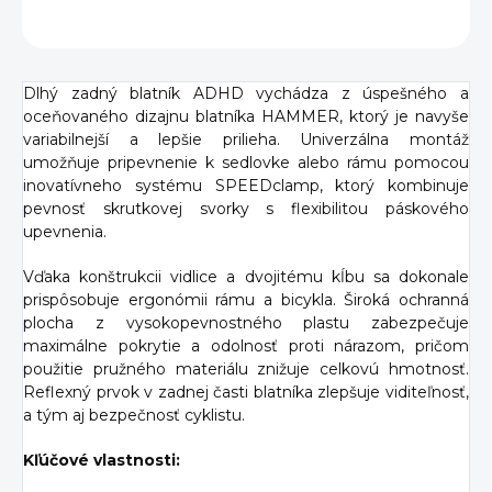
OPÝTAŤ SA
Dlhý zadný blatník ADHD vychádza z úspešného a
oceňovaného dizajnu blatníka HAMMER, ktorý je navyše
variabilnejší a lepšie prilieha. Univerzálna montáž
umožňuje pripevnenie k sedlovke alebo rámu pomocou
inovatívneho systému SPEEDclamp, ktorý kombinuje
pevnosť skrutkovej svorky s flexibilitou páskového
upevnenia.
Vďaka konštrukcii vidlice a dvojitému kĺbu sa dokonale
prispôsobuje ergonómii rámu a bicykla. Široká ochranná
plocha z vysokopevnostného plastu zabezpečuje
maximálne pokrytie a odolnosť proti nárazom, pričom
použitie pružného materiálu znižuje celkovú hmotnosť.
Reflexný prvok v zadnej časti blatníka zlepšuje viditeľnosť,
a tým aj bezpečnosť cyklistu.
Kľúčové vlastnosti: