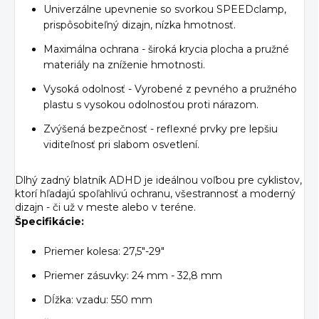
Univerzálne upevnenie so svorkou SPEEDclamp,
prispôsobiteľný dizajn, nízka hmotnosť.
Maximálna ochrana - široká krycia plocha a pružné
materiály na zníženie hmotnosti.
Vysoká odolnosť - Vyrobené z pevného a pružného
plastu s vysokou odolnosťou proti nárazom.
Zvýšená bezpečnosť - reflexné prvky pre lepšiu
viditeľnosť pri slabom osvetlení.
Dlhý zadný blatník ADHD je ideálnou voľbou pre cyklistov,
ktorí hľadajú spoľahlivú ochranu, všestrannosť a moderný
dizajn - či už v meste alebo v teréne.
Špecifikácie:
Priemer kolesa: 27,5"-29"
Priemer zásuvky: 24 mm - 32,8 mm
Dĺžka: vzadu: 550 mm