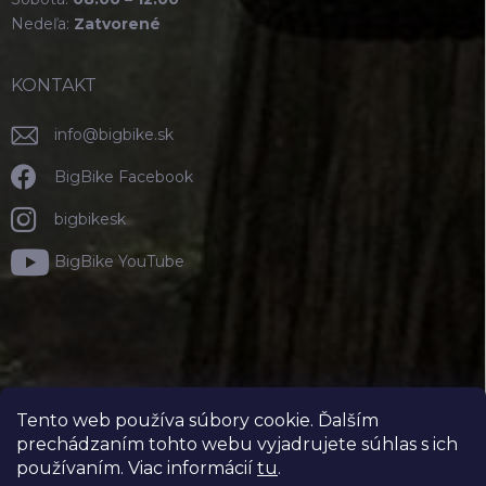
Nedeľa:
Zatvorené
KONTAKT
info
@
bigbike.sk
BigBike Facebook
bigbikesk
BigBike YouTube
Tento web používa súbory cookie. Ďalším
prechádzaním tohto webu vyjadrujete súhlas s ich
používaním. Viac informácií
tu
.