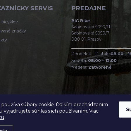
AZNÍCKY SERVIS
PREDAJNE
BIG Bike
 bicyklov
Sabinovská 5050/11
vané značky
Sabinovská 5050/7
080 01 Prešov
kty
Pondelok – Piatok:
08:00 – 1
Sobota:
08:00 – 12:00
Nedeľa:
Zatvorené
 používa súbory cookie. Ďalším prechádzaním
S
 vyjadrujete súhlas s ich používaním. Viac
tu
.