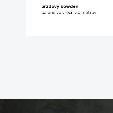
brzdový bowden
balené vo vreci - 50 metrov
Z
á
p