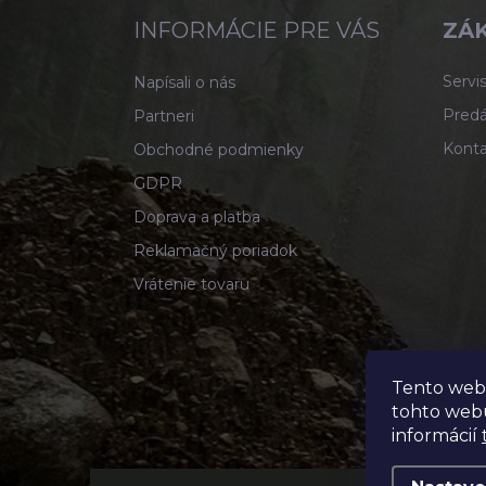
ä
INFORMÁCIE PRE VÁS
ZÁK
t
i
Servis
Napísali o nás
e
Predá
Partneri
Konta
Obchodné podmienky
GDPR
Doprava a platba
Reklamačný poriadok
Vrátenie tovaru
Tento web
tohto webu
informácií