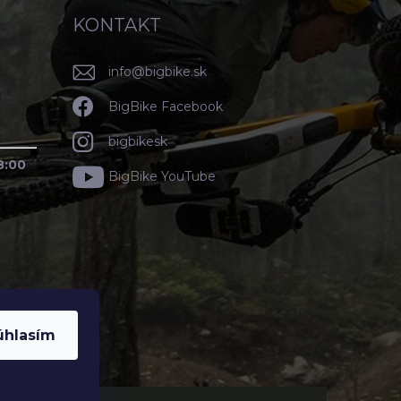
KONTAKT
info
@
bigbike.sk
BigBike Facebook
bigbikesk
8:00
BigBike YouTube
úhlasím