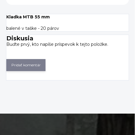
Kladka MTB 55 mm
balené v taške - 20 párov
Diskusia
Buďte prvý, kto napíše príspevok k tejto položke.
Pridať komentár
Z
á
p