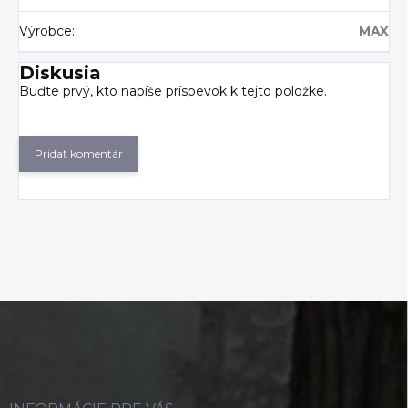
Výrobce
:
MAX
Diskusia
Buďte prvý, kto napíše príspevok k tejto položke.
Pridať komentár
Z
á
p
ä
t