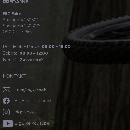
PREDAJNE
BIG Bike
Sabinovská 5050/11
Sabinovská 5050/7
080 01 Prešov
Pondelok – Piatok:
08:00 – 18:00
Sobota:
08:00 – 12:00
Nedeľa:
Zatvorené
KONTAKT
info
@
bigbike.sk
BigBike Facebook
bigbikesk
BigBike YouTube