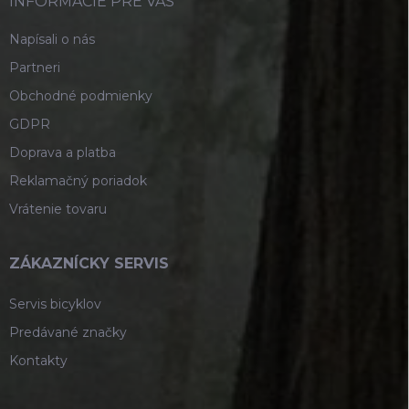
i
INFORMÁCIE PRE VÁS
e
Napísali o nás
Partneri
Obchodné podmienky
GDPR
Doprava a platba
Reklamačný poriadok
Vrátenie tovaru
ZÁKAZNÍCKY SERVIS
Servis bicyklov
Predávané značky
Kontakty