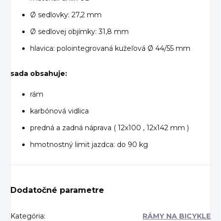
Ø sedlovky: 27,2 mm
Ø sedlovej objímky: 31,8 mm
hlavica: polointegrovaná kužeľová Ø 44/55 mm
sada obsahuje:
rám
karbónová vidlica
predná a zadná náprava ( 12x100 , 12x142 mm )
hmotnostný limit jazdca: do 90 kg
Dodatočné parametre
Kategória
:
RÁMY NA BICYKLE