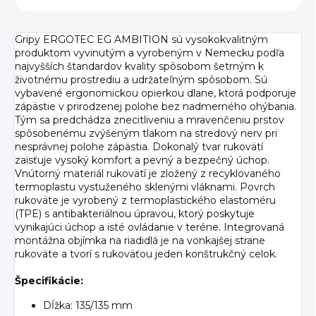
Gripy ERGOTEC EG AMBITION sú vysokokvalitným
produktom vyvinutým a vyrobeným v Nemecku podľa
najvyšších štandardov kvality spôsobom šetrným k
životnému prostrediu a udržateľným spôsobom. Sú
vybavené ergonomickou opierkou dlane, ktorá podporuje
zápästie v prirodzenej polohe bez nadmerného ohýbania.
Tým sa predchádza znecitliveniu a mravenčeniu prstov
spôsobenému zvýšeným tlakom na stredový nerv pri
nesprávnej polohe zápästia. Dokonalý tvar rukovätí
zaisťuje vysoký komfort a pevný a bezpečný úchop.
Vnútorný materiál rukovätí je zložený z recyklovaného
termoplastu vystuženého sklenými vláknami. Povrch
rukoväte je vyrobený z termoplastického elastoméru
(TPE) s antibakteriálnou úpravou, ktorý poskytuje
vynikajúci úchop a isté ovládanie v teréne. Integrovaná
montážna objímka na riadidlá je na vonkajšej strane
rukoväte a tvorí s rukoväťou jeden konštrukčný celok.
Špecifikácie:
Dĺžka: 135/135 mm