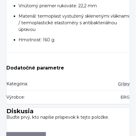
Vnútorný priemer rukoväte: 22,2 mm
Materiál: termoplast vystužený sklenenými vláknami
/ termoplastické elastoméry s antibakteriálnou
úpravou
Hmotnosť: 160 g
Dodatočné parametre
Kategória
:
Gripy
Výrobce
:
ERG
Diskusia
Buďte prvý, kto napíše príspevok k tejto položke.