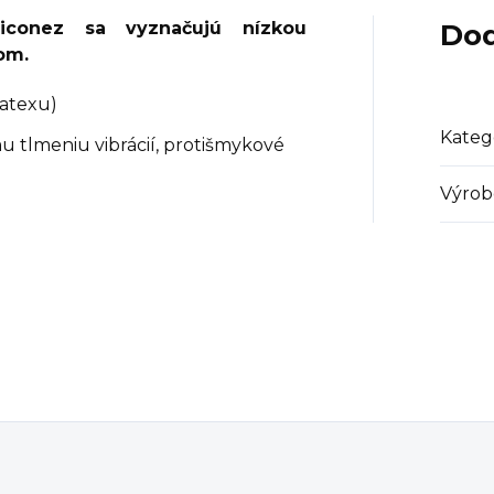
liconez sa vyznačujú nízkou
Dod
om.
latexu)
Kateg
 tlmeniu vibrácií, protišmykové
Výrob