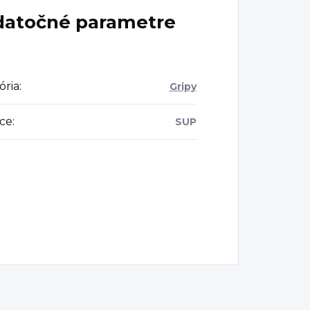
atočné parametre
ória
:
Gripy
ce
:
SUP