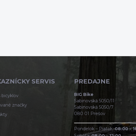
AZNÍCKY SERVIS
PREDAJNE
BIG Bike
 bicyklov
Sabinovská 5050/11
vané značky
Sabinovská 5050/7
080 01 Prešov
kty
Pondelok – Piatok:
08:00 – 1
Sobota:
08:00 – 12:00