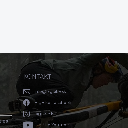
KONTAKT
info
@
bigbike.sk
BigBike Facebook
bigbikesk
8:00
BigBike YouTube