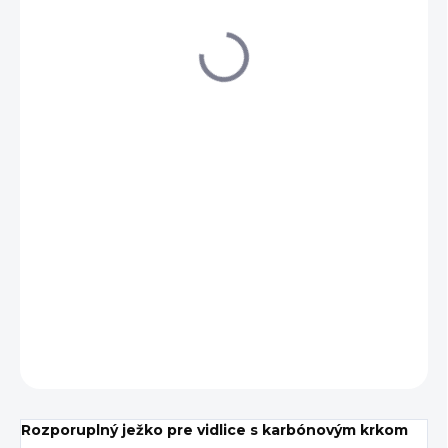
€19,49
Jednotková
SKLADOM
(>1 KS)
cena:
DETAILNÉ INFORMÁCIE
OPÝTAŤ SA
Rozporuplný ježko pre vidlice s karbónovým krkom