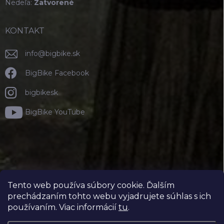
Nedeľa:
Zatvorené
KONTAKT
info
@
bigbike.sk
BigBike Facebook
bigbikesk
BigBike YouTube
Tento web používa súbory cookie. Ďalším
prechádzaním tohto webu vyjadrujete súhlas s ich
používaním. Viac informácií
tu
.