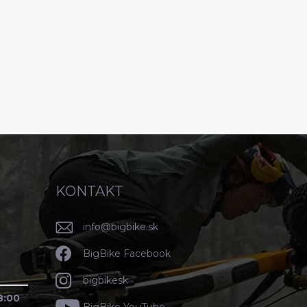
KONTAKT
info
@
bigbike.sk
BigBike Facebook
bigbikesk
8:00