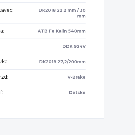
tavec
:
DK2018 22,2 mm / 30
mm
ka
:
ATB Fe Kalin 540mm
DDK 924V
vka
:
DK2018 27,2/200mm
rzd
:
V-Brake
í
:
Dětské