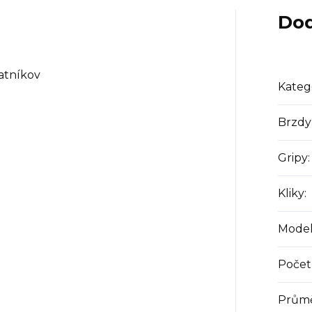
Dod
latníkov
Kateg
Brzdy
Gripy
:
Kliky
:
Mode
Počet 
Průmě