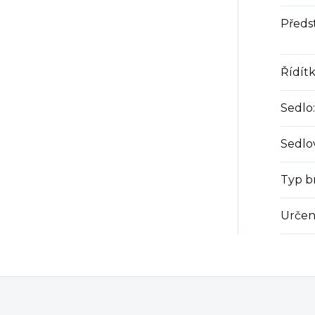
Předs
Řídít
Sedlo
:
Sedlo
Typ b
Určen