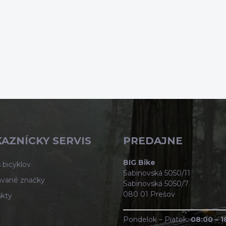
AZNÍCKY SERVIS
PREDAJNE
BIG Bike
 bicyklov
Sabinovská 5050/11
vané značky
Sabinovská 5050/7
080 01 Prešov
kty
Pondelok – Piatok:
08:00 – 1