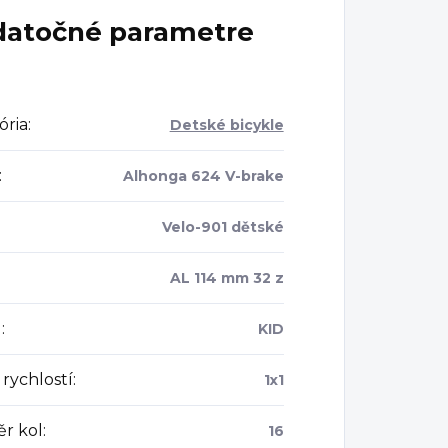
atočné parametre
ória
:
Detské bicykle
:
Alhonga 624 V-brake
Velo-901 dětské
AL 114 mm 32 z
l
:
KID
rychlostí
:
1x1
r kol
:
16