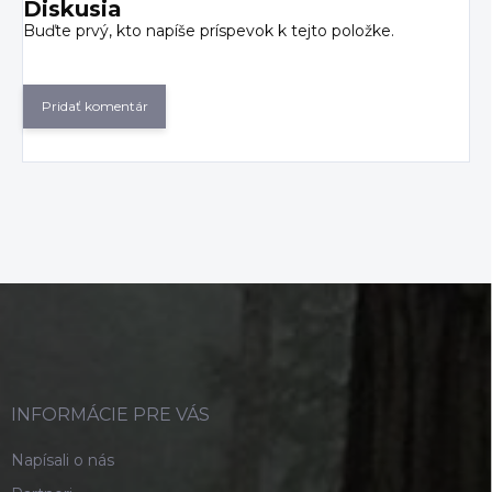
Diskusia
Buďte prvý, kto napíše príspevok k tejto položke.
Pridať komentár
Z
á
p
ä
t
i
INFORMÁCIE PRE VÁS
e
Napísali o nás