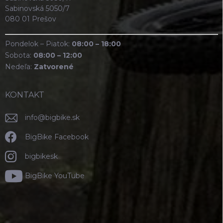
Sabinovská 5050/7
080 01 Prešov
Pondelok – Piatok:
08:00 – 18:00
Sobota:
08:00 – 12:00
Nedeľa:
Zatvorené
KONTAKT
info
@
bigbike.sk
BigBike Facebook
bigbikesk
BigBike YouTube