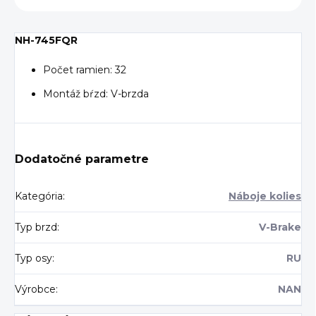
NH-745FQR
Počet ramien: 32
Montáž bŕzd: V-brzda
Dodatočné parametre
Kategória
:
Náboje kolies
Typ brzd
:
V-Brake
Typ osy
:
RU
Výrobce
:
NAN