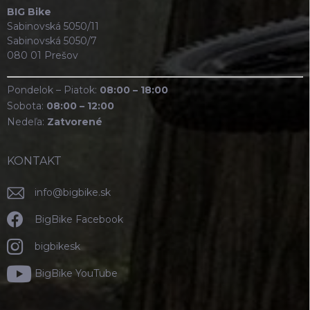
BIG Bike
Sabinovská 5050/11
Sabinovská 5050/7
080 01 Prešov
Pondelok – Piatok:
08:00 – 18:00
Sobota:
08:00 – 12:00
Nedeľa:
Zatvorené
KONTAKT
info
@
bigbike.sk
BigBike Facebook
bigbikesk
BigBike YouTube