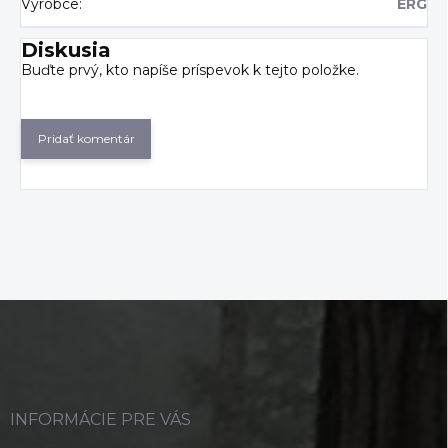
Výrobce
:
ERG
Diskusia
Buďte prvý, kto napíše príspevok k tejto položke.
Pridať komentár
Z
á
p
ä
t
i
INFORMÁCIE PRE VÁS
e