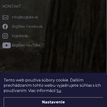
KONTAKT
info
@
bigbike.sk
BigBike Facebook
bigbikesk
BigBike YouTube
Tento web používa súbory cookie. Ďalším
prechádzaním tohto webu vyjadrujete súhlas s ich
používaním. Viac informácií
tu
.
Nastavenie